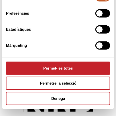
consentiment
Reglament Intern Àrbitres de la
Federació Catalana de Golf
Preferències
Estadístiques
Sponsors & Partners oficials
Màrqueting
Permet-les totes
Permetre la selecció
Denega