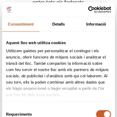
entre tots els federats.
Assessorar als clubs i camps de golf en
la difusió de les regles de golf, regles locals
i marcatge del camp.
Validar el coneixement de les regles de
Consentiment
Detalls
Informació
golf que faciliten l’assignació de hàndicap
als nous jugadors.
Aquest lloc web utilitza cookies
La Federació Catalana de Golf compta amb
22 àrbitres en actiu.
Utilitzem galetes per personalitzar el contingut i els
anuncis, oferir funcions de mitjans socials i analitzar el
trànsit del lloc. També compartim la informació sobre
Està format per:
com feu servir el nostre lloc amb els partners de mitjans
socials, de publicitat i d'anàlisis amb qui col·laborem. Al
seu torn, ells la poden combinar amb altres dades que
Presidenta: Cristina Sans
els hàgiu proporcionat o hagin recopilat a partir de l'ús
Secretari: Josep Lluis Navarrete
que heu fet dels seus serveis.
Vocals: Andrés Ciria, Josep Mendoza,
Josep Lassús i José Luís Rabanal.
Selecció
---
Requeriments
de