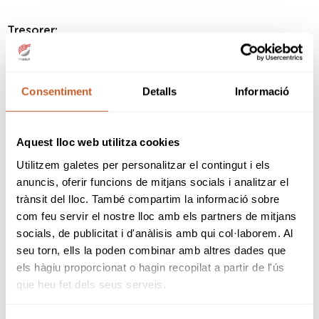
Tresorer:
Alfonso Vila Recolons
Consentiment
Detalls
Informació
Secretari:
Luis Miguel Guerrero Gilabert
Aquest lloc web utilitza cookies
Utilitzem galetes per personalitzar el contingut i els
Vocals:
anuncis, oferir funcions de mitjans socials i analitzar el
trànsit del lloc. També compartim la informació sobre
Alejandro Morales Ibañez
com feu servir el nostre lloc amb els partners de mitjans
Ernesto Romeu Armengol
socials, de publicitat i d'anàlisis amb qui col·laborem. Al
Joan Camprubí Potau
seu torn, ells la poden combinar amb altres dades que
Francisco Schröder Quijano
els hàgiu proporcionat o hagin recopilat a partir de l'ús
que heu fet dels seus serveis.
Luis Parera Sanglás
Emilio Coco Foriscot