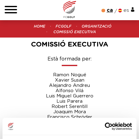
ca
es
HOME
FCGOLF
ORGANITZACIÓ
COMISSIÓ EXECUTIVA
COMISSIÓ EXECUTIVA
Està formada per:
Ramon Nogué
Xavier Susan
Alejandro Andreu
Alfonso Vilá
Luis Miguel Guerrero
Luis Parera
Robert Serentill
Joaquim Mora
Francisco Schröder
DELEGATS PROVINCIALS