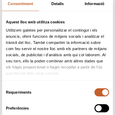
Consentiment
Detalls
Informació
Delegat Provincial Barcelona
Francisco Schröder
Aquest lloc web utilitza cookies
Utilitzem galetes per personalitzar el contingut i els
Delegat Provincial Girona
anuncis, oferir funcions de mitjans socials i analitzar el
trànsit del lloc. També compartim la informació sobre
Luis Parera
com feu servir el nostre lloc amb els partners de mitjans
socials, de publicitat i d'anàlisis amb qui col·laborem. Al
Delegat Provincial Lleida
seu torn, ells la poden combinar amb altres dades que
els hàgiu proporcionat o hagin recopilat a partir de l'ús
Robert Serentill
que heu fet dels seus serveis.
Delegat Provincial Tarragona
Selecció
Requeriments
de
Joaquim Mora
consentiment
Preferències