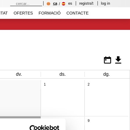
ca
es
registra't
log in
ITAT
OFERTES
FORMACIÓ
CONTACTE
dv.
ds.
dg.
1
2
7
8
9