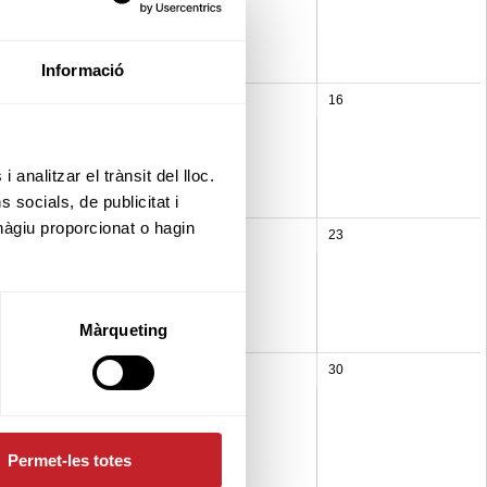
Informació
14
15
16
 analitzar el trànsit del lloc.
socials, de publicitat i
hàgiu proporcionat o hagin
21
22
23
Màrqueting
28
29
30
Permet-les totes