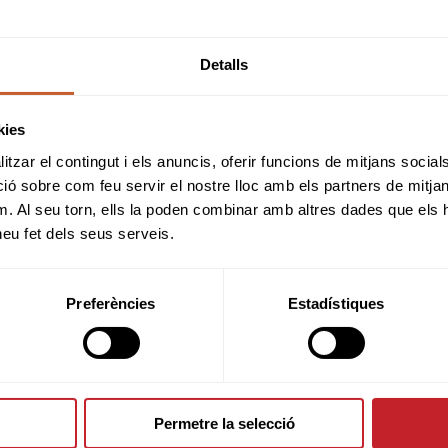
Detalls
11
12
13
kies
tzar el contingut i els anuncis, oferir funcions de mitjans socials i
 sobre com feu servir el nostre lloc amb els partners de mitjans 
m. Al seu torn, ells la poden combinar amb altres dades que els 
18
19
20
 heu fet dels seus serveis.
Preferències
Estadístiques
25
26
27
Permetre la selecció