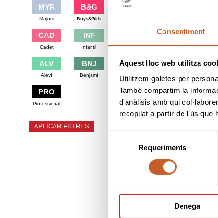
MYR
B&G
Majors
Boys&Girls
Consentiment
CAD
INF
10
Cadet
Infantil
Aquest lloc web utilitza coo
ALV
BNJ
Aleví
Benjamí
Utilitzem galetes per personali
També compartim la informació
PRO
d'anàlisis amb qui col·labore
Professional
17
recopilat a partir de l'ús que
APLICAR FILTRES
Selecció
Requeriments
de
consentiment
24
Denega