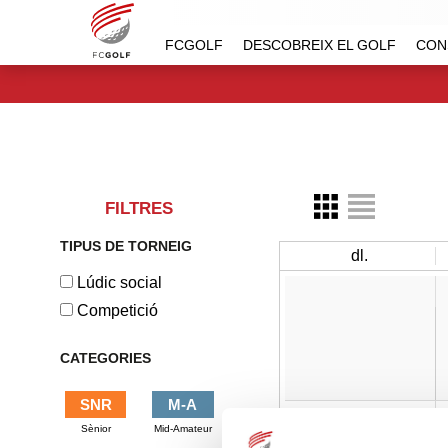
FCGOLF
DESCOBREIX EL GOLF
CON
FILTRES
TIPUS DE TORNEIG
dl.
Lúdic social
Competició
CATEGORIES
SNR
M-A
3
Sènior
Mid-Amateur