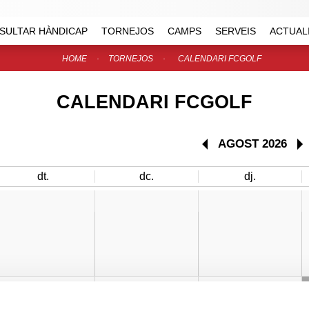
SULTAR HÀNDICAP
TORNEJOS
CAMPS
SERVEIS
ACTUAL
HOME
TORNEJOS
CALENDARI FCGOLF
CALENDARI FCGOLF
AGOST 2026
dt.
dc.
dj.
4
5
6