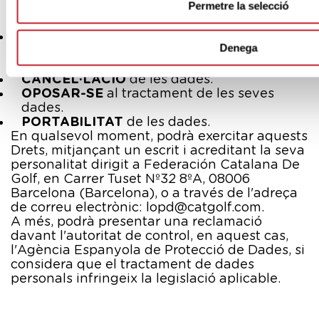
Permetre la selecció
informi de com fem servir les dades i a
obtenir
ACCÉS
a les mateixes.
que es
RECTIFIQUI
o esborri la seva
Denega
informació o a imposar
LIMITACIONS
en el
tractament de la mateixa.
CANCEL·LACIÓ
de les dades.
OPOSAR-SE
al tractament de les seves
dades.
PORTABILITAT
de les dades.
En qualsevol moment, podrà exercitar aquests
Drets, mitjançant un escrit i acreditant la seva
personalitat dirigit a Federación Catalana De
Golf, en Carrer Tuset Nº32 8ºA, 08006
Barcelona (Barcelona), o a través de l'adreça
de correu electrònic: lopd@catgolf.com.
A més, podrà presentar una reclamació
davant l'autoritat de control, en aquest cas,
l'Agència Espanyola de Protecció de Dades, si
considera que el tractament de dades
personals infringeix la legislació aplicable.