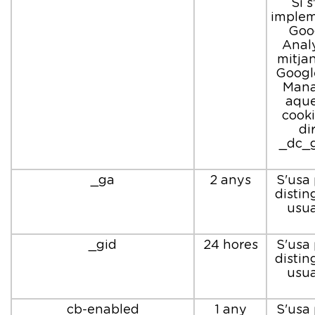
Si s
implem
Goo
Analy
mitja
Googl
Mana
aque
cooki
di
_dc_
_ga
2 anys
S'usa 
disting
usua
_gid
24 hores
S'usa 
disting
usua
cb-enabled
1 any
S'usa 