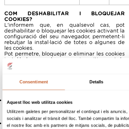
COM DESHABILITAR I BLOQUEJAR
COOKIES?
L'informem que, en qualsevol cas, pot
deshabilitar o bloquejar les cookies activant la
configuració del seu navegador, permetent-li
rebutjar la instal·lació de totes o algunes de
les cookies.
Pot permetre, bloquejar o eliminar les cookies
instal·lades en el seu equip mitjançant la
configuració de les opcions del navegador
instal·lat en el teu ordinador. Per a més
informació sobre com ajustar les seves
Consentiment
Detalls
configuracions de cookies en els següents
navegadors, li remetem a l'enllaç pertinent:
Internet Explorer
https://support.microsoft.com/es-
Aquest lloc web utilitza cookies
es/help/17442/windows-internet-explorer-
Utilitzem galetes per personalitzar el contingut i els anuncis,
delete-manage-cookies
Firefox
socials i analitzar el trànsit del lloc. També compartim la in
https://support.mozilla.org/es/kb/habilitar-
el nostre lloc amb els partners de mitjans socials, de publicit