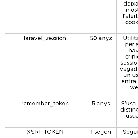
deixa
most
l'aler
cook
laravel_session
50 anys
Utili
per 
hav
d'ini
sessió
vegad
un us
entra 
we
remember_token
5 anys
S'usa 
disting
usua
XSRF-TOKEN
1 segon
Segur