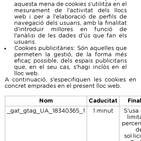
aquesta mena de cookies s'utilitza en el
mesurament de l'activitat dels llocs
web i per a l'elaboració de perfils de
navegació dels usuaris, amb la finalitat
d'introduir millores en funció de
l'anàlisi de les dades d'ús que fan els
usuaris.
Cookies publicitàries: Són aquelles que
permeten la gestió, de la forma més
eficaç possible, dels espais publicitaris
que, en el seu cas, s'hagi inclòs en el
lloc web.
A continuació, s'especifiquen les cookies en
concret emprades en el present lloc web.
Nom
Caducitat
Final
_gat_gtag_UA_18340365_1
1 minut
S'usa 
limit
percen
d
sol·lic