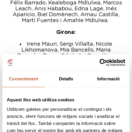
Félix Barrado, Kealeboga Mdlulwa, Marcos
Leach, Anis Hababou, Edna Lage, Inés
Aparicio, Biel Domènech, Arnau Castilla,
Martí Fuentes i Amahle Mdlulwa.
Girona:
Irene Mauri, Sergi Villalta, Nicole
Likhomanova, Mia Bancells, Maria
Boixader, Bruno Gil i Luka González.
Tarragona:
Consentiment
Detalls
Informació
Pol Teruel, Leonardo Oliver, Marc
Camps, Gabriel de Souza i Daniela Esteve.
Lleida:
Aquest lloc web utilitza cookies
Gerard Fonfreda, Pau Fonfreda, Jaume
Utilitzem galetes per personalitzar el contingut i els
Pollina i Ramon Vila.
anuncis, oferir funcions de mitjans socials i analitzar el
trànsit del lloc. També compartim la informació sobre
com feu servir el nostre lloc amb els partners de mitjans