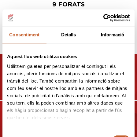
9 FORATS
Club de Golf Ribera Salada
Consentiment
Detalls
Informació
ALTRES CAMPS
Aquest lloc web utilitza cookies
Utilitzem galetes per personalitzar el contingut i els
CAMPS I CLUBS A
anuncis, oferir funcions de mitjans socials i analitzar el
BARCELONA
trànsit del lloc. També compartim la informació sobre
com feu servir el nostre lloc amb els partners de mitjans
socials, de publicitat i d'anàlisis amb qui col·laborem. Al
seu torn, ells la poden combinar amb altres dades que
els hàgiu proporcionat o hagin recopilat a partir de l'ús
que heu fet dels seus serveis.
CAMPS I CLUBS A GIRONA
Selecció