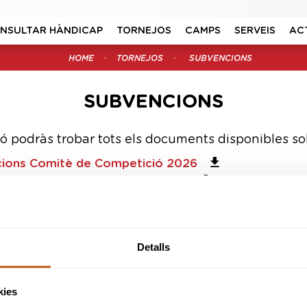
NSULTAR HÀNDICAP
TORNEJOS
CAMPS
SERVEIS
AC
HOME
TORNEJOS
SUBVENCIONS
SUBVENCIONS
ó podràs trobar tots els documents disponibles s
cions Comitè de Competició 2026
ions Comitè Golf Adaptat 2026
Sponsors & Partners oficials
Detalls
kies