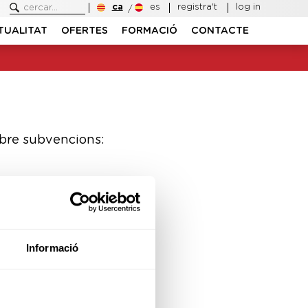
ca
es
registra't
log in
TUALITAT
OFERTES
FORMACIÓ
CONTACTE
obre subvencions:
Informació