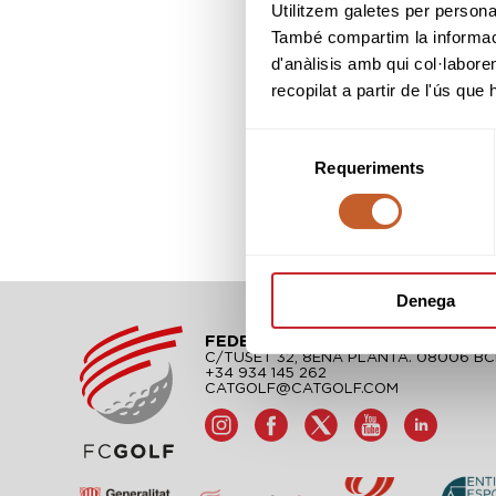
Utilitzem galetes per personali
També compartim la informació
d'anàlisis amb qui col·labore
recopilat a partir de l'ús que
Selecció
Requeriments
de
consentiment
Denega
FEDERACIÓ CATALANA DE GOLF
C/TUSET 32, 8ÈNA PLANTA. 08006 B
+34 934 145 262
CATGOLF@CATGOLF.COM