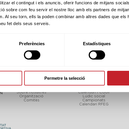
tzar el contingut i els anuncis, oferir funcions de mitjans socials i
 sobre com feu servir el nostre lloc amb els partners de mitjans 
m. Al seu torn, ells la poden combinar amb altres dades que els 
 heu fet dels seus serveis.
Preferències
Estadístiques
Permetre la selecció
FCGOLF
TORNEJOS
Sobre nosaltres
Calendari FCGolf
CN
Organització
Lúdic social
Comitès
Campionats
Calendari RFEG