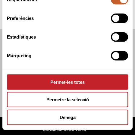
de
consentiment
Preferències
Estadístiques
FEDERACIÓ CATALANA DE GOLF
C/TUSET 32, 8ÈNA PLANTA. 08006 BCN
Màrqueting
+34 934 145 262
CATGOLF@CATGOLF.COM
Permet-les totes
Permetre la selecció
Denega
FEDERACIÓ CATALANA DE GOLF ©
2026
AVÍS LEGAL
POLÍTICA DE COOKIES
POLÍTICA DE PRIVADESA
CANAL DE DENÚNCIES