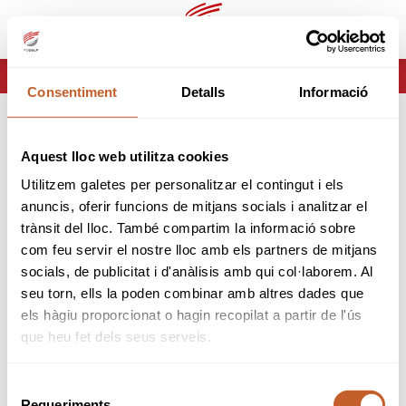
ca
es
HOME
ERROR-404
Consentiment
Detalls
Informació
ERROR 404
Aquest lloc web utilitza cookies
Página no encontrada
Utilitzem galetes per personalitzar el contingut i els
anuncis, oferir funcions de mitjans socials i analitzar el
Lo sentimos pero la página que estas buscando no
trànsit del lloc. També compartim la informació sobre
existe o ha cambiado.
com feu servir el nostre lloc amb els partners de mitjans
socials, de publicitat i d'anàlisis amb qui col·laborem. Al
tornar
seu torn, ells la poden combinar amb altres dades que
els hàgiu proporcionat o hagin recopilat a partir de l'ús
que heu fet dels seus serveis.
Selecció
Requeriments