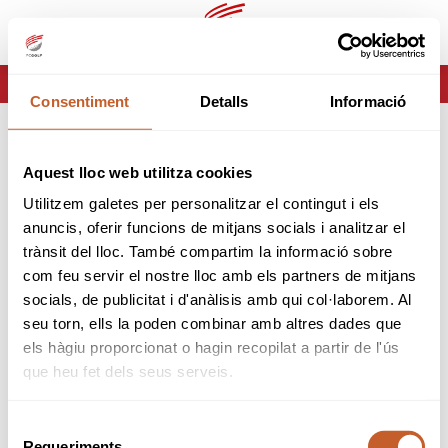
ca
es
HOME
ERROR-404
Consentiment
Detalls
Informació
ERROR 404
Aquest lloc web utilitza cookies
Página no encontrada
Utilitzem galetes per personalitzar el contingut i els
anuncis, oferir funcions de mitjans socials i analitzar el
Lo sentimos pero la página que estas buscando no
trànsit del lloc. També compartim la informació sobre
existe o ha cambiado.
com feu servir el nostre lloc amb els partners de mitjans
socials, de publicitat i d'anàlisis amb qui col·laborem. Al
tornar
seu torn, ells la poden combinar amb altres dades que
els hàgiu proporcionat o hagin recopilat a partir de l'ús
que heu fet dels seus serveis.
Selecció
Requeriments