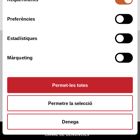
de
consentiment
Preferències
Estadístiques
FEDERACIÓ CATALANA DE GOLF
C/TUSET 32, 8ÈNA PLANTA. 08006 BCN
Màrqueting
+34 934 145 262
CATGOLF@CATGOLF.COM
Permet-les totes
Permetre la selecció
Denega
FEDERACIÓ CATALANA DE GOLF ©
2026
AVÍS LEGAL
POLÍTICA DE COOKIES
POLÍTICA DE PRIVADESA
CANAL DE DENÚNCIES