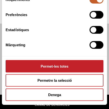
de
consentiment
Preferències
Estadístiques
FEDERACIÓ CATALANA DE GOLF
C/TUSET 32, 8ÈNA PLANTA. 08006 BCN
Màrqueting
+34 934 145 262
CATGOLF@CATGOLF.COM
Permet-les totes
Permetre la selecció
Denega
FEDERACIÓ CATALANA DE GOLF ©
2026
AVÍS LEGAL
POLÍTICA DE COOKIES
POLÍTICA DE PRIVADESA
CANAL DE DENÚNCIES