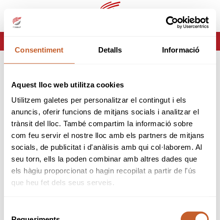
ca
es
HOME
ERROR-404
Consentiment
Detalls
Informació
ERROR 404
Aquest lloc web utilitza cookies
Página no encontrada
Utilitzem galetes per personalitzar el contingut i els
anuncis, oferir funcions de mitjans socials i analitzar el
Lo sentimos pero la página que estas buscando no
trànsit del lloc. També compartim la informació sobre
existe o ha cambiado.
com feu servir el nostre lloc amb els partners de mitjans
socials, de publicitat i d'anàlisis amb qui col·laborem. Al
tornar
seu torn, ells la poden combinar amb altres dades que
els hàgiu proporcionat o hagin recopilat a partir de l'ús
que heu fet dels seus serveis.
Selecció
Requeriments