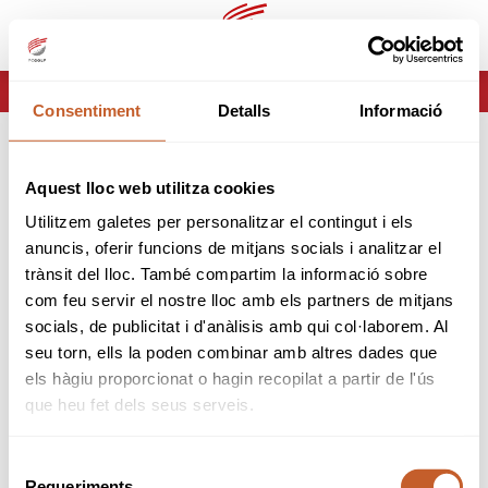
ca
es
HOME
ERROR-404
Consentiment
Detalls
Informació
ERROR 404
Aquest lloc web utilitza cookies
Página no encontrada
Utilitzem galetes per personalitzar el contingut i els
anuncis, oferir funcions de mitjans socials i analitzar el
Lo sentimos pero la página que estas buscando no
trànsit del lloc. També compartim la informació sobre
existe o ha cambiado.
com feu servir el nostre lloc amb els partners de mitjans
socials, de publicitat i d'anàlisis amb qui col·laborem. Al
tornar
seu torn, ells la poden combinar amb altres dades que
els hàgiu proporcionat o hagin recopilat a partir de l'ús
que heu fet dels seus serveis.
Selecció
Requeriments