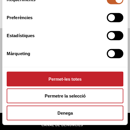
de
consentiment
Preferències
Estadístiques
FEDERACIÓ CATALANA DE GOLF
C/TUSET 32, 8ÈNA PLANTA. 08006 BCN
Màrqueting
+34 934 145 262
CATGOLF@CATGOLF.COM
Permet-les totes
Permetre la selecció
Denega
FEDERACIÓ CATALANA DE GOLF ©
2026
AVÍS LEGAL
POLÍTICA DE COOKIES
POLÍTICA DE PRIVADESA
CANAL DE DENÚNCIES