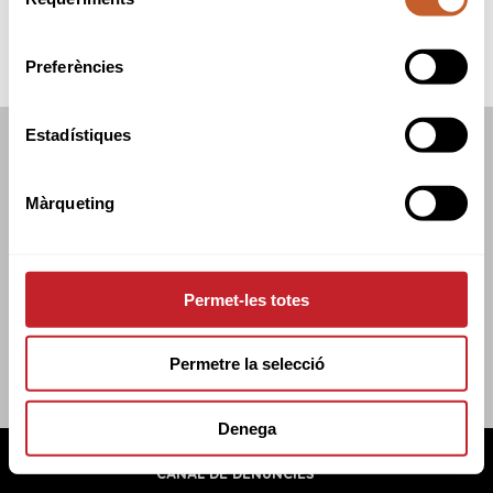
de
consentiment
Preferències
Estadístiques
FEDERACIÓ CATALANA DE GOLF
C/TUSET 32, 8ÈNA PLANTA. 08006 BCN
Màrqueting
+34 934 145 262
CATGOLF@CATGOLF.COM
Permet-les totes
Permetre la selecció
Denega
FEDERACIÓ CATALANA DE GOLF ©
2026
AVÍS LEGAL
POLÍTICA DE COOKIES
POLÍTICA DE PRIVADESA
CANAL DE DENÚNCIES