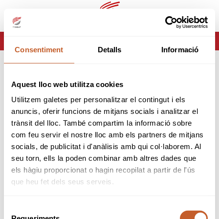
ca
es
HOME
ERROR-404
Consentiment
Detalls
Informació
ERROR 404
Aquest lloc web utilitza cookies
Página no encontrada
Utilitzem galetes per personalitzar el contingut i els
anuncis, oferir funcions de mitjans socials i analitzar el
Lo sentimos pero la página que estas buscando no
trànsit del lloc. També compartim la informació sobre
existe o ha cambiado.
com feu servir el nostre lloc amb els partners de mitjans
socials, de publicitat i d'anàlisis amb qui col·laborem. Al
tornar
seu torn, ells la poden combinar amb altres dades que
els hàgiu proporcionat o hagin recopilat a partir de l'ús
que heu fet dels seus serveis.
Selecció
Requeriments