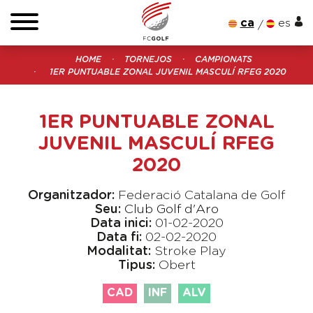
ca
es
HOME
TORNEJOS
CAMPIONATS
1ER PUNTUABLE ZONAL JUVENIL MASCULÍ RFEG 2020
1ER PUNTUABLE ZONAL
JUVENIL MASCULÍ RFEG
2020
Organitzador:
Federació Catalana de Golf
Seu:
Club Golf d'Aro
Data inici:
01-02-2020
Data fi:
02-02-2020
Modalitat:
Stroke Play
Tipus:
Obert
CAD
INF
ALV