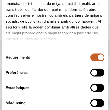
Entrega de premis
anuncis, oferir funcions de mitjans socials i analitzar el
Al finalitzar la segona jornada (diumenge) es
trànsit del lloc. També compartim la informació sobre
realitzarà el repartiment de premis a les
com feu servir el nostre lloc amb els partners de mitjans
instalacions del Club.
socials, de publicitat i d'anàlisis amb qui col·laborem. Al
seu torn, ells la poden combinar amb altres dades que
PREMIS
els hàgiu proporcionat o hagin recopilat a partir de l'ús
que heu fet dels seus serveis.
RESULTATS
Selecció
Requeriments
de
HORARI SORTIDES
consentiment
Preferències
ADMESOS/ES
Estadístiques
INFORMACIÓ PROVA
Màrqueting
INFORMACIÓ CLUB