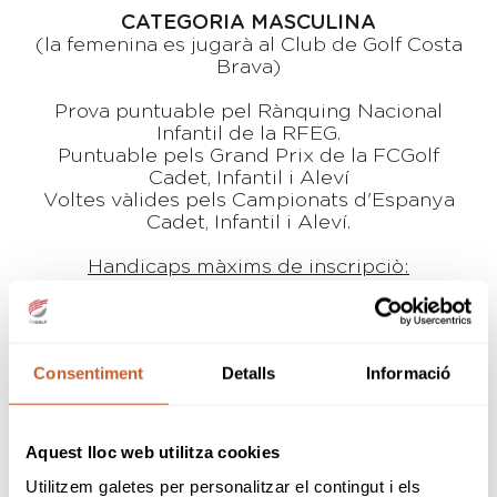
CATEGORIA MASCULINA
(la femenina es jugarà al Club de Golf Costa
Brava)
Prova puntuable pel Rànquing Nacional
Infantil de la RFEG.
Puntuable pels Grand Prix de la FCGolf
Cadet, Infantil i Aleví
Voltes vàlides pels Campionats d'Espanya
Cadet, Infantil i Aleví.
Handicaps màxims de inscripciò:
Cadets:
10,4
Infantils:
18,4
Alevins:
26,4
Consentiment
Detalls
Informació
Participaran un total de
48
jugadores,
distribuïts de la següent manera:
27
Cadets
27
Infantils
Aquest lloc web utilitza cookies
27
Alevins
Utilitzem galetes per personalitzar el contingut i els