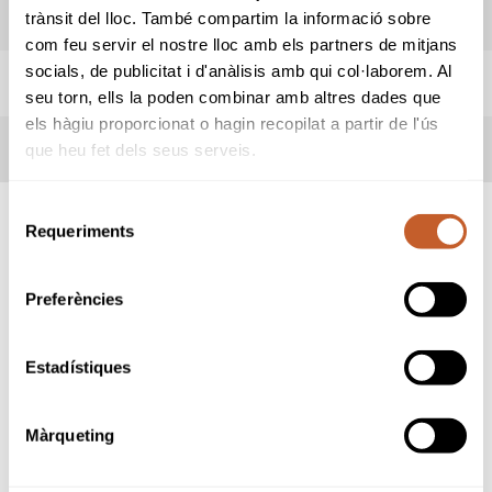
INFORMACIÓ PROVA
trànsit del lloc. També compartim la informació sobre
com feu servir el nostre lloc amb els partners de mitjans
socials, de publicitat i d'anàlisis amb qui col·laborem. Al
REGLES LOCALS
seu torn, ells la poden combinar amb altres dades que
els hàgiu proporcionat o hagin recopilat a partir de l'ús
TERMES DE LA COMPETICIÓ
que heu fet dels seus serveis.
Selecció
Requeriments
de
SPONSORS
consentiment
Preferències
Estadístiques
Màrqueting