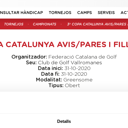
NSULTAR HÀNDICAP
TORNEJOS
CAMPS
SERVEIS
AC
TORNEJOS
CAMPIONATS
3ª COPA CATALUNYA AVIS/PARES I
A CATALUNYA AVIS/PARES I FIL
Organitzador:
Federació Catalana de Golf
Seu:
Club de Golf Vallromanes
Data inici:
31-10-2020
Data fi:
31-10-2020
Modalitat:
Greensome
Tipus:
Obert
SNR
M-A
MYR
B&G
CAD
INF
ALV
BNJ
PROVA SUSPESA
Detalls