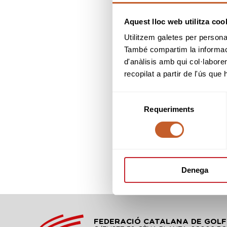
Amb l’ànim i r
Aquest lloc web utilitza coo
virus, us c
Vallromanes, 
Utilitzem galetes per personali
També compartim la informació
d'anàlisis amb qui col·labore
recopilat a partir de l'ús que
Selecció
Requeriments
de
consentiment
Denega
FEDERACIÓ CATALANA DE GOLF