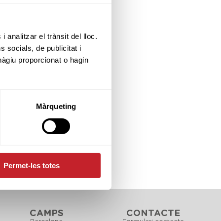
i contenció del
Club de Golf
 i Fills 2020,
 analitzar el trànsit del lloc.
socials, de publicitat i
hàgiu proporcionat o hagin
Màrqueting
Permet-les totes
CAMPS
CONTACTE