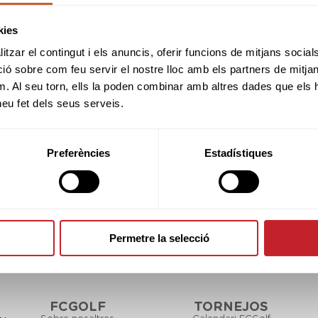
esponsabilitat social de contribuir a la prevenció 
kies
omuniquem que la Federació Catalana de Golf i el 
han decidit suspendre la Copa Catalunya Avis, Pares
tzar el contingut i els anuncis, oferir funcions de mitjans socials i
programada per al pròxim dissabte 31 d'octubre.
 sobre com feu servir el nostre lloc amb els partners de mitjans 
m. Al seu torn, ells la poden combinar amb altres dades que els 
 heu fet dels seus serveis.
SPONSORS
Preferències
Estadístiques
Permetre la selecció
FCGOLF
TORNEJOS