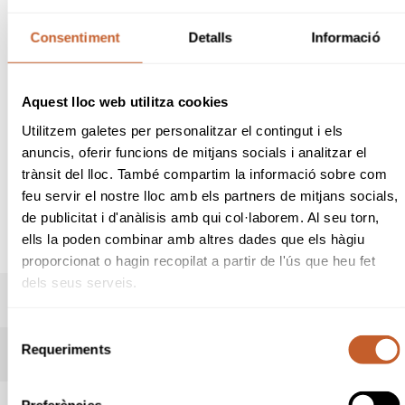
Tipus:
Obert
Consentiment
Detalls
Informació
B&G
CAD
INF
ALV
Obertes les inscripcions
del Cpto. de Catalunya Interclubs Boys / Girls 20
Aquest lloc web utilitza cookies
a celebrar-se al RCG de Cerdanya els dies 20
Utilitzem galetes per personalitzar el contingut i els
i 21 d'octubre. Prova per equips de club
anuncis, oferir funcions de mitjans socials i analitzar el
compost de sis jugadors / es on el primer dia
juguen 3 parelles de Fourballs i el segon dia 6
trànsit del lloc. També compartim la informació sobre com
individuals.
feu servir el nostre lloc amb els partners de mitjans socials,
de publicitat i d'anàlisis amb qui col·laborem. Al seu torn,
Tota la informació la trobareu en aquesta
ells la poden combinar amb altres dades que els hàgiu
mateixa web de la prova.
proporcionat o hagin recopilat a partir de l'ús que heu fet
dels seus serveis.
PREMIS
Selecció
Requeriments
de
RESULTATS
consentiment