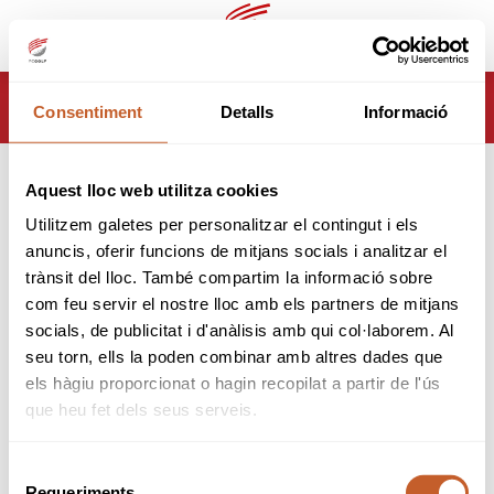
ca
es
HOME
TORNEJOS
CAMPIONATS
Consentiment
Detalls
Informació
41È CAMPIONAT DE CATALUNYA INTERCLUBS BOYS & GIRLS
2026
Aquest lloc web utilitza cookies
41È CAMPIONAT DE
Utilitzem galetes per personalitzar el contingut i els
CATALUNYA INTERCLUBS
anuncis, oferir funcions de mitjans socials i analitzar el
BOYS & GIRLS 2026
trànsit del lloc. També compartim la informació sobre
com feu servir el nostre lloc amb els partners de mitjans
Organitzador:
Federació Catalana de Golf
socials, de publicitat i d'anàlisis amb qui col·laborem. Al
Seu:
Real Club de Golf de Cerdaña
seu torn, ells la poden combinar amb altres dades que
Data inici:
17-10-2026
els hàgiu proporcionat o hagin recopilat a partir de l'ús
Data fi:
18-10-2026
Modalitat:
Fourball - Stableford
que heu fet dels seus serveis.
Tipus:
Obert
Selecció
B&G
CAD
INF
ALV
Requeriments