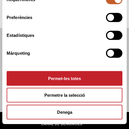
de
consentiment
Preferències
Estadístiques
FEDERACIÓ CATALANA DE GOLF
C/TUSET 32, 8ÈNA PLANTA. 08006 BCN
Màrqueting
+34 934 145 262
CATGOLF@CATGOLF.COM
Permet-les totes
Permetre la selecció
Denega
FEDERACIÓ CATALANA DE GOLF ©
2026
AVÍS LEGAL
POLÍTICA DE COOKIES
POLÍTICA DE PRIVADESA
CANAL DE DENÚNCIES