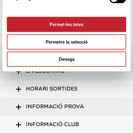
mateixa jornada, per la qual cosa no es podrà
practicar en el camp mentre duri la
competició, excepte en el que es preveu en la
5.2b.
Permet-les totes
Penalitat per infracció d'aquesta Regla Local:
Desqualificació
Permetre la selecció
RESULTATS
Denega
LIVESCORING
HORARI SORTIDES
INFORMACIÓ PROVA
INFORMACIÓ CLUB