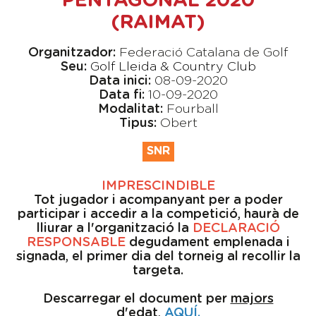
PENTAGONAL 2020
(RAIMAT)
Organitzador:
Federació Catalana de Golf
Seu:
Golf Lleida & Country Club
Data inici:
08-09-2020
Data fi:
10-09-2020
Modalitat:
Fourball
Tipus:
Obert
SNR
IMPRESCINDIBLE
Tot jugador i acompanyant per a poder
participar i accedir a la competició, haurà de
lliurar a l'organització la
DECLARACIÓ
RESPONSABLE
degudament emplenada i
signada, el primer dia del torneig al recollir la
targeta.
Descarregar el document per
majors
d'edat
,
AQUÍ
.