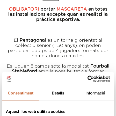
OBLIGATORI
portar
MASCARETA
en totes
les instal·lacions excepte quan es realitzi la
pràctica esportiva.
---
El
Pentagonal
es un torneig orientat al
col·lectiu sènior (+50 anys), on poden
participar equips de 4 jugadors formats per
homes, dones o mixtes.
Es juguen 5 camps sota la modalitat
Fourball
Stableford
amb la possibilitat de formar
parelles distintes, entre els membres de
l'equip, d'un camp a un altre. També hi ha la
possibilitat de triar les barres de sortida; que
seran blanques, grogues o blaves per homes i
Consentiment
Detalls
Informació
blaves o vermelles per a dones.
Hi ha premis a cada camp: millor equip, millor
Aquest lloc web utilitza cookies
parella, boles més properes, etc. a més dels