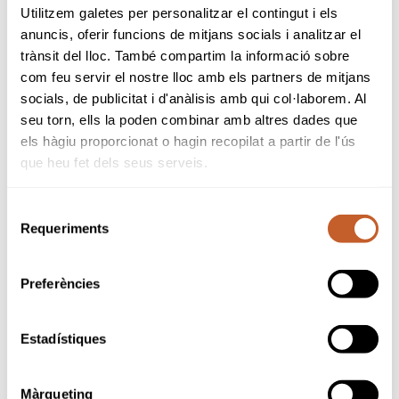
generals que són: equip guanyador, equip
Utilitzem galetes per personalitzar el contingut i els
femení, equip supersènior (tots els
anuncis, oferir funcions de mitjans socials i analitzar el
components han de tenir +60 anys), i els
trànsit del lloc. També compartim la informació sobre
MiniPentas (veure Reglament).
com feu servir el nostre lloc amb els partners de mitjans
Com novetats d'aquest any tenim:
socials, de publicitat i d'anàlisis amb qui col·laborem. Al
- Els minipentas es començaran a calcular a
seu torn, ells la poden combinar amb altres dades que
partir del tercer camp.
els hàgiu proporcionat o hagin recopilat a partir de l'ús
- El dia de joc serà el mateix del primer al
que heu fet dels seus serveis.
quart camp. En el cas de RAIMAT, com juguem
de dimarts a dijous en lloc de dimecres a
divendres, tot s'avança un dia.
Selecció
- L'últim camp pot variar el dia per què es
Requeriments
de
distribuiran segons la classificació general
consentiment
(els millors resultats sortiran el divendres).
Preferències
PRACTICAR EN EL CAMP
Abans o entre
voltes (Regla 5.2)
La Regla 5.2 es modifica de la següent
Estadístiques
manera:
Una volta en què el Comitè distribueix als
jugadors en diversos dies es considera la
Màrqueting