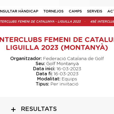
NSULTAR HÀNDICAP
TORNEJOS
CAMPS
SERVEIS
AC
NTERCLUBS FEMENI DE CATALUNYA - LIGUILLA 2023
49È INTERCLUB
INTERCLUBS FEMENI DE CATALU
LIGUILLA 2023 (MONTANYÀ)
Organitzador:
Federació Catalana de Golf
Seu:
Golf Montanyà
Data inici:
16-03-2023
Data fi:
16-03-2023
Modalitat:
Equips
Tipus:
Per invitació
RESULTATS