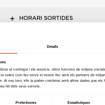
HORARI SORTIDES
INFORMACIÓ PROVA
Detalls
kies
REGLES LOCALS
tzar el contingut i els anuncis, oferir funcions de mitjans socials i
 sobre com feu servir el nostre lloc amb els partners de mitjans 
m. Al seu torn, ells la poden combinar amb altres dades que els 
 heu fet dels seus serveis.
SPONSORS
Preferències
Estadístiques