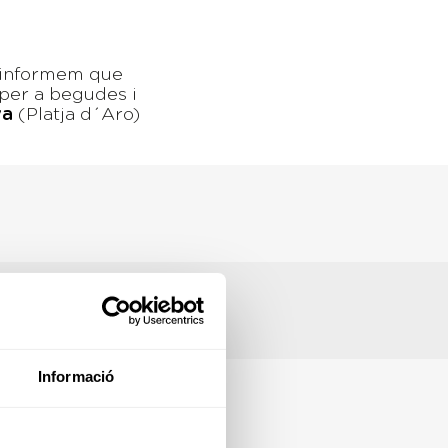
s informem que
 per a begudes i
va
(Platja d´Aro)
Informació