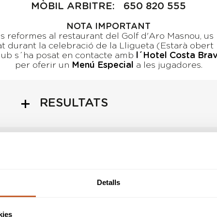
MÒBIL ARBITRE: 650 820 555
NOTA IMPORTANT
s reformes al restaurant del Golf d'Aro Masnou, u
 durant la celebració de la Lligueta (Estarà obert
club s´ha posat en contacte amb
l´Hotel Costa Bra
per oferir un
Menú Especial
a les jugadores.
RESULTATS
HORARI SORTIDES
Detalls
INFORMACIÓ PROVA
kies