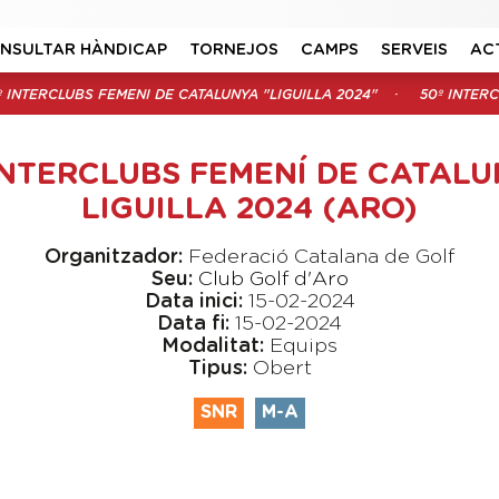
NSULTAR HÀNDICAP
TORNEJOS
CAMPS
SERVEIS
AC
º INTERCLUBS FEMENI DE CATALUNYA "LIGUILLA 2024"
50º INTERC
INTERCLUBS FEMENÍ DE CATALU
LIGUILLA 2024 (ARO)
Organitzador:
Federació Catalana de Golf
Seu:
Club Golf d'Aro
Data inici:
15-02-2024
Data fi:
15-02-2024
Modalitat:
Equips
Tipus:
Obert
SNR
M-A