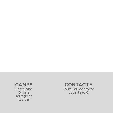
CAMPS
CONTACTE
Barcelona
Formulari contacte
Girona
Localització
Tarragona
Lleida