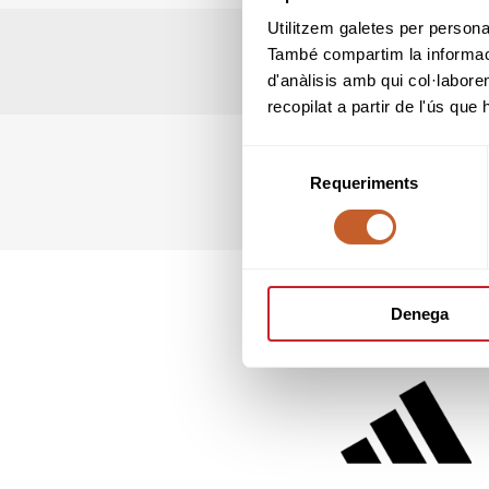
Utilitzem galetes per personali
També compartim la informació
d'anàlisis amb qui col·labore
recopilat a partir de l'ús que
Selecció
Requeriments
de
consentiment
Denega