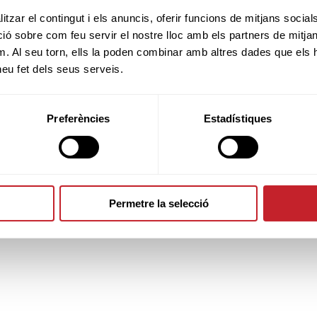
tzar el contingut i els anuncis, oferir funcions de mitjans socials i
 sobre com feu servir el nostre lloc amb els partners de mitjans 
REGLES LOCALS
m. Al seu torn, ells la poden combinar amb altres dades que els 
 heu fet dels seus serveis.
TERMES DE LA
Preferències
Estadístiques
COMPETICIÓ
Permetre la selecció
SPONSORS