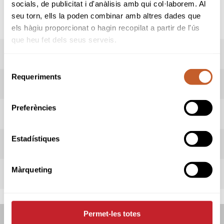
socials, de publicitat i d'anàlisis amb qui col·laborem. Al
seu torn, ells la poden combinar amb altres dades que
els hàgiu proporcionat o hagin recopilat a partir de l'ús
que heu fet dels seus serveis.
RESULTATS
Selecció
Requeriments
de
HORARI SORTIDES
consentiment
Preferències
INFORMACIÓ PROVA
Estadístiques
REGLES LOCALS
Màrqueting
TERMES DE LA COMPETICIÓ
Permet-les totes