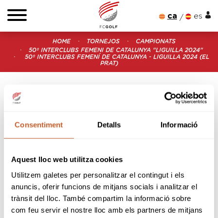
ca
es
HOME
TORNEJOS
CAMPIONATS
50º INTERCLUBS FEMENI DE CATALUNYA "LIGUILLA 2024"
50º INTERCLUBS FEMENÍ DE CATALUNYA - LIGUILLA 2024 (EL
PRAT)
50º INTERCLUBS FEMENÍ
DE CATALUNYA -
Consentiment
Detalls
Informació
LIGUILLA 2024 (EL PRAT)
Organitzador:
Federació Catalana de Golf
Seu:
Real Club de Golf El Prat
Aquest lloc web utilitza cookies
Data inici:
21-03-2024
Utilitzem galetes per personalitzar el contingut i els
Data fi:
21-03-2024
anuncis, oferir funcions de mitjans socials i analitzar el
Modalitat:
Equips
Tipus:
Obert
trànsit del lloc. També compartim la informació sobre
com feu servir el nostre lloc amb els partners de mitjans
SNR
M-A