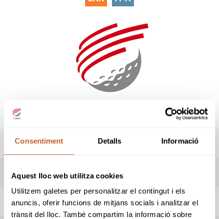
Consentiment
Detalls
Informació
RESULTATS
HORARI SORTIDES
Aquest lloc web utilitza cookies
Utilitzem galetes per personalitzar el contingut i els
INFORMACIÓ PROVA
anuncis, oferir funcions de mitjans socials i analitzar el
trànsit del lloc. També compartim la informació sobre