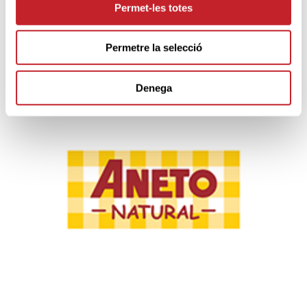
Permet-les totes
Permetre la selecció
PARTNERS
Denega