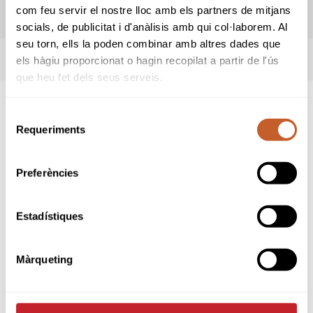
com feu servir el nostre lloc amb els partners de mitjans
REGLES LOCALS
socials, de publicitat i d'anàlisis amb qui col·laborem. Al
seu torn, ells la poden combinar amb altres dades que
TERMES DE LA COMPETICIÓ
els hàgiu proporcionat o hagin recopilat a partir de l'ús
que heu fet dels seus serveis.
Selecció
SPONSORS
Requeriments
de
consentiment
Preferències
Estadístiques
Màrqueting