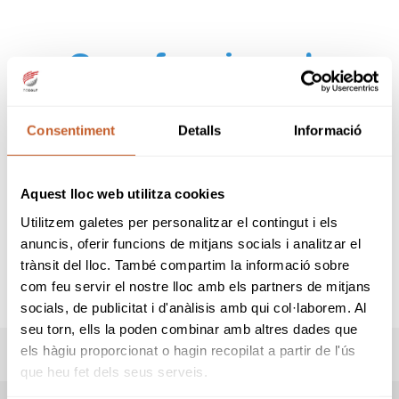
Com funciona la
targeta electrònica
Consentiment
Detalls
Informació
del Pentagonal?
Aquest lloc web utilitza cookies
Utilitzem galetes per personalitzar el contingut i els
CLIC AQUÍ
anuncis, oferir funcions de mitjans socials i analitzar el
trànsit del lloc. També compartim la informació sobre
com feu servir el nostre lloc amb els partners de mitjans
socials, de publicitat i d'anàlisis amb qui col·laborem. Al
seu torn, ells la poden combinar amb altres dades que
els hàgiu proporcionat o hagin recopilat a partir de l'ús
RESULTATS
que heu fet dels seus serveis.