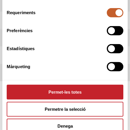
LIVESCORING
Selecció
Requeriments
de
HORARI SORTIDES
consentiment
Preferències
INFORMACIÓ PROVA
Estadístiques
REGLES LOCALS
Màrqueting
TERMES DE LA COMPETICIÓ
Permet-les totes
SPONSORS
Permetre la selecció
Denega