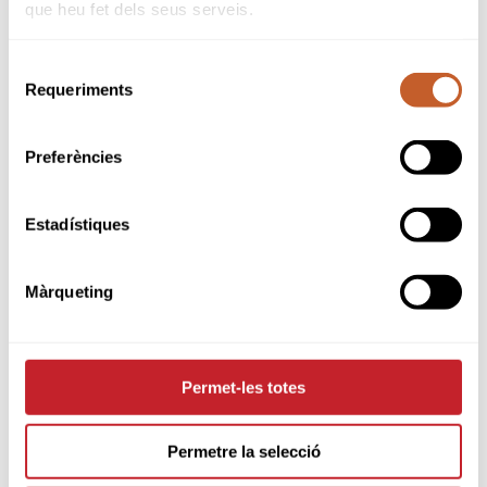
que heu fet dels seus serveis.
Selecció
Requeriments
de
consentiment
Preferències
Estadístiques
Màrqueting
PARTNERS
Permet-les totes
Permetre la selecció