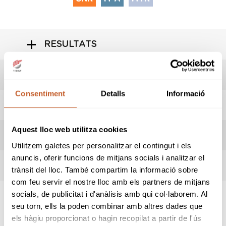
RESULTATS
HORARI SORTIDES
Consentiment
Detalls
Informació
INFORMACIÓ PROVA
Aquest lloc web utilitza cookies
REGLES LOCALS
Utilitzem galetes per personalitzar el contingut i els
anuncis, oferir funcions de mitjans socials i analitzar el
TERMES DE LA COMPETICIÓ
trànsit del lloc. També compartim la informació sobre
com feu servir el nostre lloc amb els partners de mitjans
socials, de publicitat i d'anàlisis amb qui col·laborem. Al
seu torn, ells la poden combinar amb altres dades que
SPONSORS
els hàgiu proporcionat o hagin recopilat a partir de l'ús