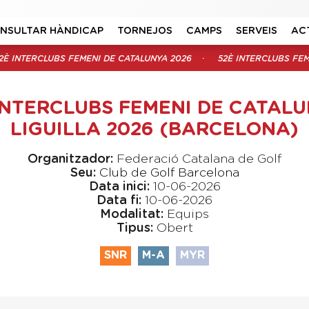
NSULTAR HÀNDICAP
TORNEJOS
CAMPS
SERVEIS
AC
2È INTERCLUBS FEMENI DE CATALUNYA 2026
52È INTERCLUBS FEM
INTERCLUBS FEMENI DE CATALU
LIGUILLA 2026 (BARCELONA)
Organitzador:
Federació Catalana de Golf
Seu:
Club de Golf Barcelona
Data inici:
10-06-2026
Data fi:
10-06-2026
Modalitat:
Equips
Tipus:
Obert
SNR
M-A
MYR