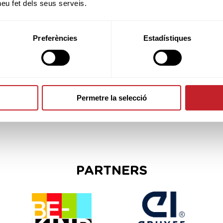
 heu fet dels seus serveis.
Preferències
Estadístiques
SPONSORS
Permetre la selecció
PARTNERS