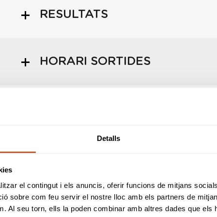
RESULTATS
HORARI SORTIDES
INFORMACIÓ PROVA
Detalls
REGLES LOCALS
kies
tzar el contingut i els anuncis, oferir funcions de mitjans socials i
 sobre com feu servir el nostre lloc amb els partners de mitjans 
TERMES DE LA
m. Al seu torn, ells la poden combinar amb altres dades que els 
COMPETICIÓ