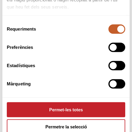
SPONSORS
que heu fet dels seus serveis.
Selecció
Requeriments
de
consentiment
Preferències
Estadístiques
Màrqueting
Permet-les totes
PARTNERS
Permetre la selecció