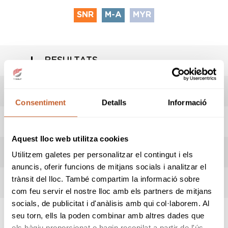
SNR
M-A
MYR
RESULTATS
HORARI SORTIDES
Consentiment
Detalls
Informació
INFORMACIÓ PROVA
Aquest lloc web utilitza cookies
REGLES LOCALS
Utilitzem galetes per personalitzar el contingut i els
anuncis, oferir funcions de mitjans socials i analitzar el
trànsit del lloc. També compartim la informació sobre
TERMES DE LA COMPETICIÓ
com feu servir el nostre lloc amb els partners de mitjans
socials, de publicitat i d'anàlisis amb qui col·laborem. Al
seu torn, ells la poden combinar amb altres dades que
els hàgiu proporcionat o hagin recopilat a partir de l'ús