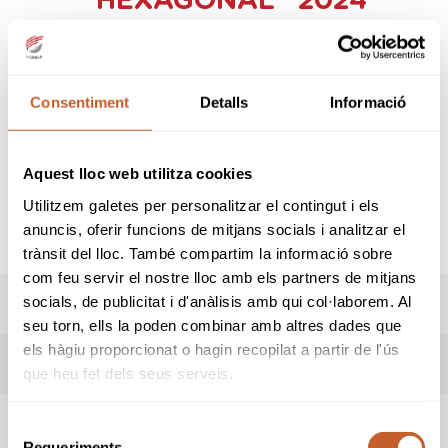
"HEXAGONAL" 2024
(TERRAMAR)
Organitzador:
Federació Catalana de Golf
Seu:
Club de Golf Terramar
Consentiment
Detalls
Informació
Data inici:
04-05-2024
Data fi:
04-05-2024
Modalitat:
Equips
Aquest lloc web utilitza cookies
Tipus:
Obert
Utilitzem galetes per personalitzar el contingut i els
SNR
M-A
MYR
B&G
CAD
anuncis, oferir funcions de mitjans socials i analitzar el
trànsit del lloc. També compartim la informació sobre
com feu servir el nostre lloc amb els partners de mitjans
socials, de publicitat i d'anàlisis amb qui col·laborem. Al
PREMIS
seu torn, ells la poden combinar amb altres dades que
els hàgiu proporcionat o hagin recopilat a partir de l'ús
RESULTATS
que heu fet dels seus serveis.
LIVESCORING
Selecció
Requeriments