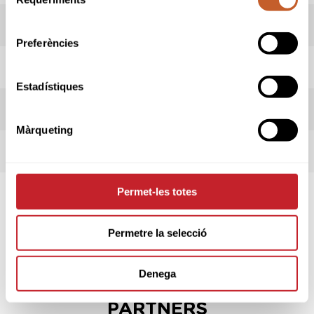
de
consentiment
HORARI SORTIDES
Preferències
INFORMACIÓ PROVA
Estadístiques
REGLES LOCALS
Màrqueting
TERMES DE LA COMPETICIÓ
Permet-les totes
SPONSORS
Permetre la selecció
Denega
PARTNERS