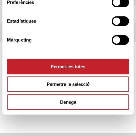
Preferències
REGLES LOCALS
Estadístiques
TERMES DE LA COMPETICIÓ
Màrqueting
SPONSORS
Permet-les totes
Permetre la selecció
PARTNERS
Denega