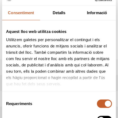
"HEXAGONAL" 2026
(SANT CUGAT)
Consentiment
Detalls
Informació
Organitzador:
Federació Catalana de Golf
Seu:
Club de Golf Sant Cugat
Data inici:
30-05-2026
Aquest lloc web utilitza cookies
Data fi:
30-05-2026
Utilitzem galetes per personalitzar el contingut i els
Modalitat:
Equips
anuncis, oferir funcions de mitjans socials i analitzar el
Tipus:
Obert
trànsit del lloc. També compartim la informació sobre
com feu servir el nostre lloc amb els partners de mitjans
socials, de publicitat i d'anàlisis amb qui col·laborem. Al
RESULTATS
seu torn, ells la poden combinar amb altres dades que
els hàgiu proporcionat o hagin recopilat a partir de l'ús
LIVESCORING
que heu fet dels seus serveis.
Selecció
HORARI SORTIDES
Requeriments
de
consentiment
INFORMACIÓ PROVA