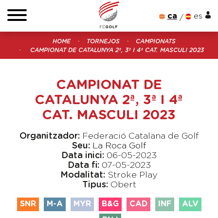
ca
es
HOME
TORNEJOS
CAMPIONATS
CAMPIONAT DE CATALUNYA 2ª, 3ª I 4ª CAT. MASCULI 2023
CAMPIONAT DE
CATALUNYA 2ª, 3ª I 4ª
CAT. MASCULI 2023
Organitzador:
Federació Catalana de Golf
Seu:
La Roca Golf
Data inici:
06-05-2023
Data fi:
07-05-2023
Modalitat:
Stroke Play
Tipus:
Obert
SNR
M-A
MYR
B&G
CAD
INF
ALV