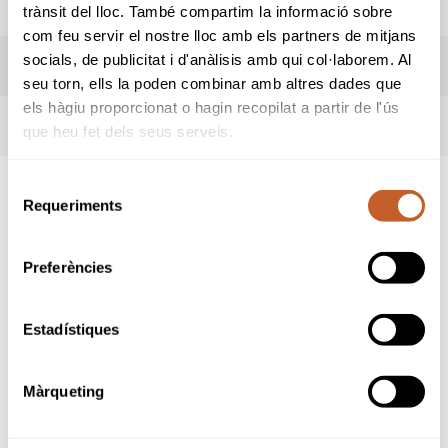
REGLES LOCALS
trànsit del lloc. També compartim la informació sobre
com feu servir el nostre lloc amb els partners de mitjans
socials, de publicitat i d'anàlisis amb qui col·laborem. Al
TERMES DE LA COMPETICIÓ
seu torn, ells la poden combinar amb altres dades que
els hàgiu proporcionat o hagin recopilat a partir de l'ús
INSCRITS
que heu fet dels seus serveis.
Selecció
Requeriments
de
SPONSORS
consentiment
Preferències
Estadístiques
Màrqueting