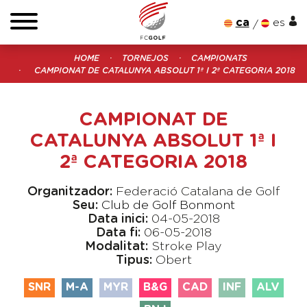
ca
es
HOME
TORNEJOS
CAMPIONATS
CAMPIONAT DE CATALUNYA ABSOLUT 1ª I 2ª CATEGORIA 2018
CAMPIONAT DE
CATALUNYA ABSOLUT 1ª I
2ª CATEGORIA 2018
Organitzador:
Federació Catalana de Golf
Seu:
Club de Golf Bonmont
Data inici:
04-05-2018
Data fi:
06-05-2018
Modalitat:
Stroke Play
Tipus:
Obert
SNR
M-A
MYR
B&G
CAD
INF
ALV