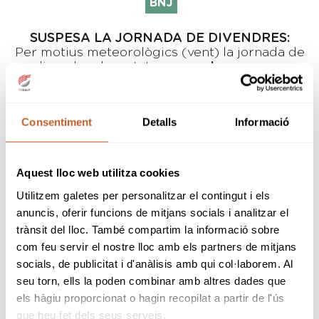
BNJ
SUSPESA LA JORNADA DE DIVENDRES:
Per motius meteorològics (vent) la jornada de
divendres ha estat suspesa.
La prova es
jugarà a 36 forats
i l'Horari de Sortides de
dissabte serà el mateix que el de divendres
(veure descàrregues)
Consentiment
Detalls
Informació
Els propers dies
4
, 5 i 6 de maig
es celebrarà
al Club de Golf Bonmont el Campionat de
Catalunya Absolut 1ª i 2ª Categoria 2018. Prova
Aquest lloc web utilitza cookies
on juguen els millors jugadors de Catalunya.
Es jugarà a 54 forats
Utilitzem galetes per personalitzar el contingut i els
Stroke Play Scratch en 3
anuncis, oferir funcions de mitjans socials i analitzar el
dies consecutius, a raó de
trànsit del lloc. També compartim la informació sobre
18 forats per dia. Després
com feu servir el nostre lloc amb els partners de mitjans
de jugar-se 36 forats, es
socials, de publicitat i d'anàlisis amb qui col·laborem. Al
realitzarà un "tall" per
l'últim dia, jugant els 60
seu torn, ells la poden combinar amb altres dades que
millors jugadors masculins més empatats i les
els hàgiu proporcionat o hagin recopilat a partir de l'ús
21 millors jugadores femenines més
que heu fet dels seus serveis.