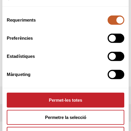
empatades. (Més detalls a al full del
reglament)
Aquest Campionat es puntuable pels
Selecció
següents Rànquings:
Requeriments
de
World Amateur Golf Ranking
consentiment
Grand Prix FCG: Absolut Masculí i Femení,
Boy/Girl i Cadets Masculí i Femení
Preferències
Per a més informació segueixin al detall en
aquesta mini-web.
Informació adicional a la pestanya
Estadístiques
"Observacions"
Màrqueting
PREMIS
Permet-les totes
RESULTATS
Permetre la selecció
HORARI SORTIDES