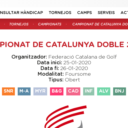
NSULTAR HÀNDICAP
TORNEJOS
CAMPS
SERVEIS
AC
TORNEJOS
CAMPIONATS
CAMPIONAT DE CATALUNYA DO
PIONAT DE CATALUNYA DOBLE 
Organitzador:
Federació Catalana de Golf
Data inici:
25-01-2020
Data fi:
26-01-2020
Modalitat:
Foursome
Tipus:
Obert
SNR
M-A
MYR
B&G
CAD
INF
ALV
BNJ