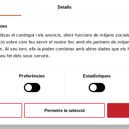
RESULTATS
Detalls
kies
HORARI SORTIDES
tzar el contingut i els anuncis, oferir funcions de mitjans socials i
 sobre com feu servir el nostre lloc amb els partners de mitjans 
m. Al seu torn, ells la poden combinar amb altres dades que els 
 heu fet dels seus serveis.
ADMESOS/ES
Preferències
Estadístiques
INFORMACIÓ PROVA
Permetre la selecció
INFORMACIÓ CLUB