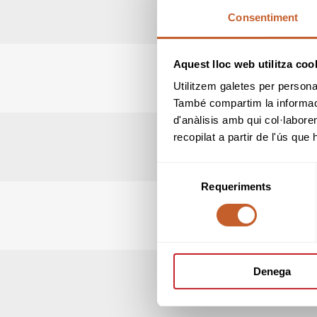
Consentiment
Aquest lloc web utilitza coo
Utilitzem galetes per personali
També compartim la informació
d'anàlisis amb qui col·labore
recopilat a partir de l'ús que
Selecció
Requeriments
de
consentiment
Denega