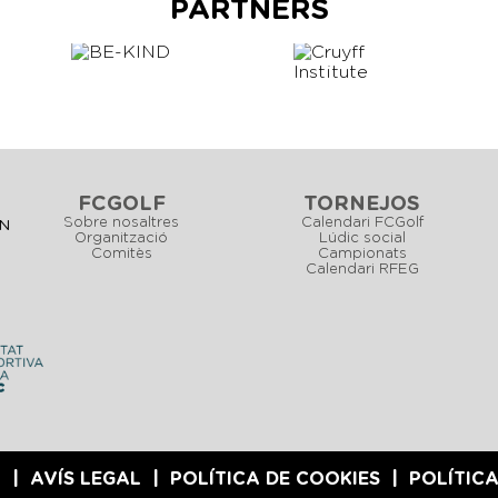
PARTNERS
FCGOLF
TORNEJOS
Sobre nosaltres
Calendari FCGolf
CN
Organització
Lúdic social
Comitès
Campionats
Calendari RFEG
6
AVÍS LEGAL
POLÍTICA DE COOKIES
POLÍTICA