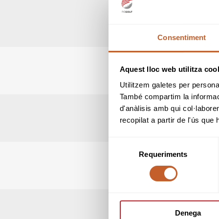
Consentiment
Aquest lloc web utilitza coo
Utilitzem galetes per personali
També compartim la informació
d'anàlisis amb qui col·labore
recopilat a partir de l'ús que
Selecció
Requeriments
de
consentiment
Denega