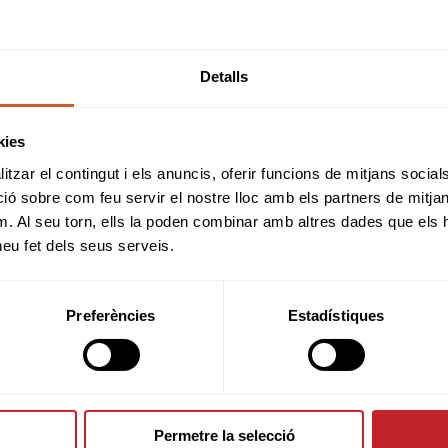
HORARI SORTIDES
Detalls
ADMESOS/ES
kies
tzar el contingut i els anuncis, oferir funcions de mitjans socials i
 sobre com feu servir el nostre lloc amb els partners de mitjans 
m. Al seu torn, ells la poden combinar amb altres dades que els 
INSCRIPCIONS
 heu fet dels seus serveis.
Preferències
Estadístiques
INFORMACIÓ PROVA
REGLES LOCALS
Permetre la selecció