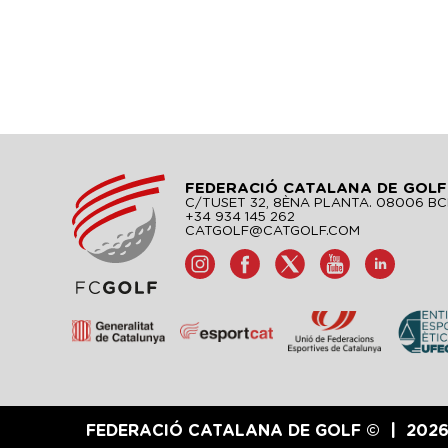
FEDERACIÓ CATALANA DE GOLF
C/TUSET 32, 8ÈNA PLANTA. 08006 B
+34 934 145 262
CATGOLF@CATGOLF.COM
FEDERACIÓ CATALANA DE GOLF ©
202