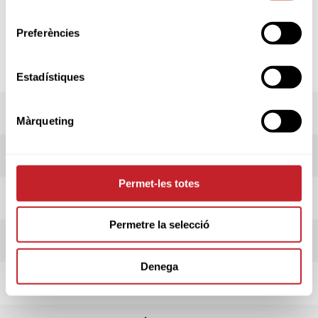
consentiment
socis del club organitzador).
Preferències
*Més informació al
TERMES DE LA
COMPETICIÓ.
Estadístiques
PREMIS
Màrqueting
RESULTATS
Permet-les totes
LIVESCORING
Permetre la selecció
HORARI SORTIDES
Denega
INSCRIPCIONS