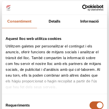
Consentiment
Detalls
Informació
Aquest lloc web utilitza cookies
PARELLES ADMESES
Utilitzem galetes per personalitzar el contingut i els
PROFESSIONAL + PROFESIONAL
anuncis, oferir funcions de mitjans socials i analitzar el
trànsit del lloc. També compartim la informació sobre
PROFESSIONAL + AMATEUR
com feu servir el nostre lloc amb els partners de mitjans
PARELLES NO ADMESES
socials, de publicitat i d'anàlisis amb qui col·laborem. Al
AMATEUR + AMATEUR
seu torn, ells la poden combinar amb altres dades que
els hàgiu proporcionat o hagin recopilat a partir de l'ús
Prova per a jugadors Professionals amb
que heu fet dels seus serveis.
llicència per la RFEG o afiliats a alguna
PGA
Europea
.
Selecció
El amateurs podràn participar si el seu
Requeriments
de
handicap es igual o inferior a 4,4* (9,9 per a