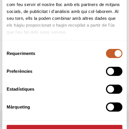
PROFESSIONAL + AMATEUR
com feu servir el nostre lloc amb els partners de mitjans
socials, de publicitat i d'anàlisis amb qui col·laborem. Al
PARELLES NO ADMESES
seu torn, ells la poden combinar amb altres dades que
AMATEUR + AMATEUR
els hàgiu proporcionat o hagin recopilat a partir de l'ús
que heu fet dels seus serveis.
Prova per a jugadors Professionals amb
llicència per la RFEG o afiliats a alguna
PGA
Europea
.
Selecció
Requeriments
de
El amateurs podràn participar si el seu
consentiment
handicap es igual o inferior a 4,4* (9,9 per a
socis del club organitzador).
Preferències
*Més informació al
TERMES DE LA
COMPETICIÓ.
Estadístiques
LIVESCORING
Màrqueting
INSCRIPCIONS