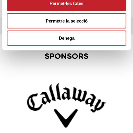
Permet-les totes
INFORMACIÓ PROVA
Permetre la selecció
TERMES DE LA COMPETICIÓ
Denega
SPONSORS