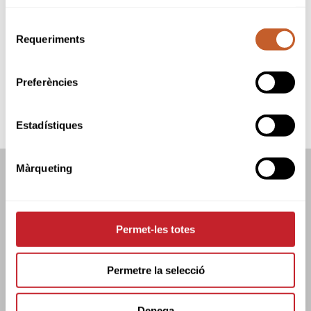
Organitzador:
Federació Catalana de Golf
Seu:
Perelada Golf
Selecció
Data inici:
16-03-2025
Requeriments
de
Data fi:
16-03-2025
consentiment
Modalitat:
Stableford
Tipus:
Obert
Preferències
SNR
M-A
B&G
CAD
INF
BNJ
Estadístiques
Màrqueting
FEDERACIÓ CATALANA DE GOLF
C/TUSET 32, 8ÈNA PLANTA. 08006 BCN
+34 934 145 262
CATGOLF@CATGOLF.COM
Permet-les totes
Permetre la selecció
Denega