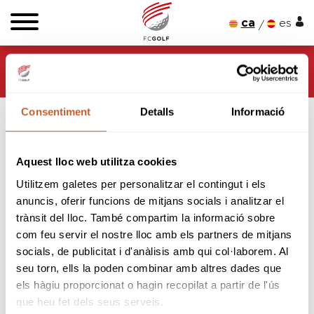
ca
es
HOME
TORNEJOS
CAMPIONATS
CIRCUIT NACIONAL 5A CATEGORIA 2025
CIRCUIT NACIONAL 5A CATEGORIA 2025 (PERELADA)
Consentiment
Detalls
Informació
Aquest lloc web utilitza cookies
Utilitzem galetes per personalitzar el contingut i els
anuncis, oferir funcions de mitjans socials i analitzar el
trànsit del lloc. També compartim la informació sobre
CIRCUIT NACIONAL 5a CATEGORIA 2025
com feu servir el nostre lloc amb els partners de mitjans
CIRCUIT NACIONAL 5A
socials, de publicitat i d'anàlisis amb qui col·laborem. Al
seu torn, ells la poden combinar amb altres dades que
CATEGORIA 2025
els hàgiu proporcionat o hagin recopilat a partir de l'ús
(PERELADA)
que heu fet dels seus serveis.