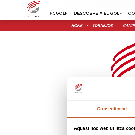
FCGOLF
DESCOBREIX EL GOLF
CO
HOME
TORNEJOS
CAMP
Consentiment
CIRCUIT NACIO
2
Aquest lloc web utilitza coo