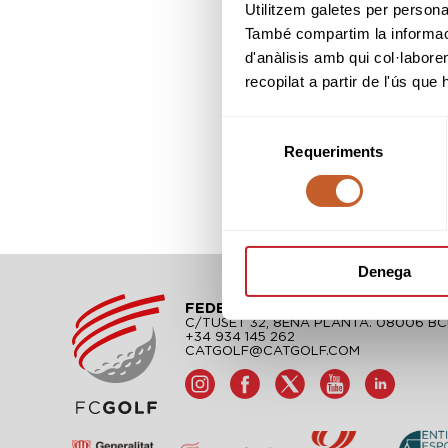
Utilitzem galetes per personali
També compartim la informació
d'anàlisis amb qui col·labore
recopilat a partir de l'ús que
Selecció
Requeriments
de
consentiment
Denega
FEDERACIÓ CATALANA DE GOLF
C/TUSET 32, 8ÈNA PLANTA. 08006 B
+34 934 145 262
CATGOLF@CATGOLF.COM