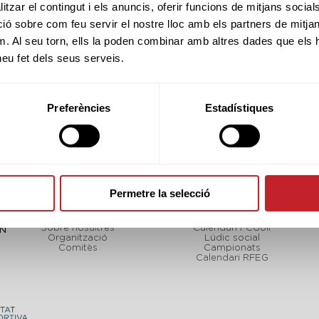
tzar el contingut i els anuncis, oferir funcions de mitjans socials i
 sobre com feu servir el nostre lloc amb els partners de mitjans 
m. Al seu torn, ells la poden combinar amb altres dades que els 
 heu fet dels seus serveis.
Preferències
Estadístiques
Permetre la selecció
FCGOLF
TORNEJOS
Sobre nosaltres
Calendari FCGolf
CN
Organització
Lúdic social
Comitès
Campionats
Calendari RFEG