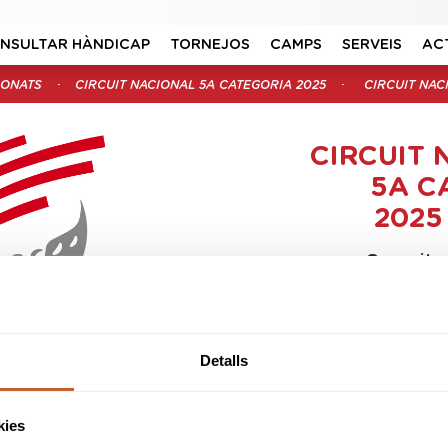
NSULTAR HÀNDICAP
TORNEJOS
CAMPS
SERVEIS
AC
IONATS
CIRCUIT NACIONAL 5A CATEGORIA 2025
CIRCUIT NAC
CIRCUIT 
5A C
2025
Organitz
S
Data in
Data
Detalls
Modal
NAL 5a CATEGORIA
025
SNR
M-A
B&G
kies