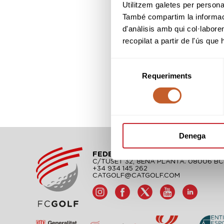
Utilitzem galetes per personali
També compartim la informació
d'anàlisis amb qui col·labore
recopilat a partir de l'ús que
Selecció
Requeriments
de
consentiment
Denega
FEDERACIÓ CATALANA DE GOLF
C/TUSET 32, 8ÈNA PLANTA. 08006 B
+34 934 145 262
CATGOLF@CATGOLF.COM