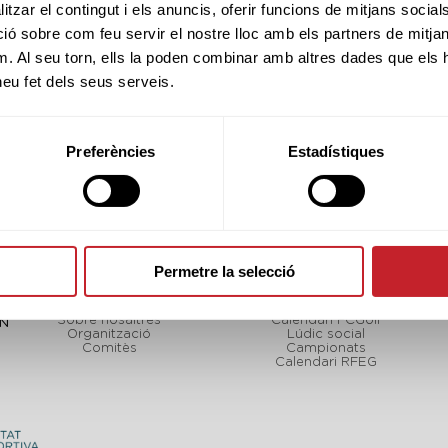
SNR
M-A
B&G
tzar el contingut i els anuncis, oferir funcions de mitjans socials i
 sobre com feu servir el nostre lloc amb els partners de mitjans 
m. Al seu torn, ells la poden combinar amb altres dades que els 
 heu fet dels seus serveis.
Preferències
Estadístiques
Permetre la selecció
FCGOLF
TORNEJOS
Sobre nosaltres
Calendari FCGolf
CN
Organització
Lúdic social
Comitès
Campionats
Calendari RFEG