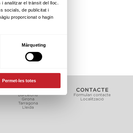
CAD
INF
BNJ
 analitzar el trànsit del lloc.
socials, de publicitat i
hàgiu proporcionat o hagin
Màrqueting
Permet-les totes
CAMPS
CONTACTE
Barcelona
Formulari contacte
Girona
Localització
Tarragona
Lleida