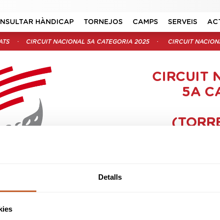
NSULTAR HÀNDICAP
TORNEJOS
CAMPS
SERVEIS
AC
ATS
CIRCUIT NACIONAL 5A CATEGORIA 2025
CIRCUIT NACION
CIRCUIT 
5A C
(TORR
Organitz
Seu:
Torrem
Data in
Detalls
Data
Modal
NAL 5a CATEGORIA
025
kies