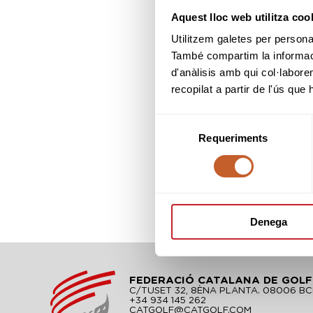
Aquest lloc web utilitza coo
Utilitzem galetes per personali
També compartim la informació
d'anàlisis amb qui col·labore
recopilat a partir de l'ús que
Selecció
Requeriments
de
consentiment
Denega
FEDERACIÓ CATALANA DE GOLF
C/TUSET 32, 8ÈNA PLANTA. 08006 B
+34 934 145 262
CATGOLF@CATGOLF.COM