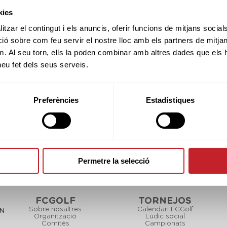
CANCEL·LAT
kies
tzar el contingut i els anuncis, oferir funcions de mitjans socials i
 sobre com feu servir el nostre lloc amb els partners de mitjans 
SPONSORS
m. Al seu torn, ells la poden combinar amb altres dades que els 
 heu fet dels seus serveis.
Preferències
Estadístiques
PARTNERS
Permetre la selecció
FCGOLF
TORNEJOS
Sobre nosaltres
Calendari FCGolf
CN
Organització
Lúdic social
Comitès
Campionats