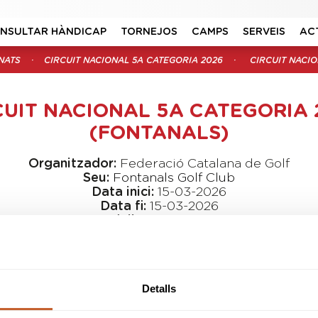
NSULTAR HÀNDICAP
TORNEJOS
CAMPS
SERVEIS
AC
NATS
CIRCUIT NACIONAL 5A CATEGORIA 2026
CIRCUIT NACIO
CUIT NACIONAL 5A CATEGORIA 
(FONTANALS)
Organitzador:
Federació Catalana de Golf
Seu:
Fontanals Golf Club
Data inici:
15-03-2026
Data fi:
15-03-2026
Modalitat:
Stableford
Tipus:
Obert
SNR
M-A
MYR
B&G
CAD
INF
ALV
BNJ
Detalls