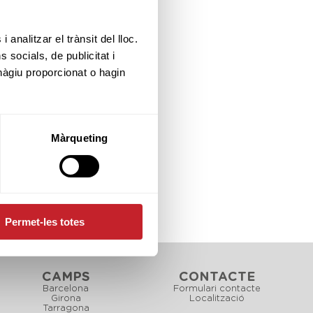
 analitzar el trànsit del lloc.
socials, de publicitat i
hàgiu proporcionat o hagin
Màrqueting
Permet-les totes
CAMPS
CONTACTE
Barcelona
Formulari contacte
Girona
Localització
Tarragona