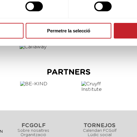
Permetre la selecció
SPONSORS
PARTNERS
FCGOLF
TORNEJOS
Sobre nosaltres
Calendari FCGolf
CN
Organització
Lúdic social