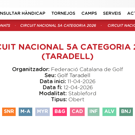
NSULTAR HÀNDICAP
TORNEJOS
CAMPS
SERVEIS
AC
ONATS
CIRCUIT NACIONAL 5A CATEGORIA 2026
CIRCUIT NACI
CUIT NACIONAL 5A CATEGORIA 
(TARADELL)
Organitzador:
Federació Catalana de Golf
Seu:
Golf Taradell
Data inici:
11-04-2026
Data fi:
12-04-2026
Modalitat:
Stableford
Tipus:
Obert
SNR
M-A
MYR
B&G
CAD
INF
ALV
BNJ