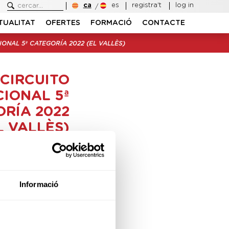
ca
es
registra't
log in
TUALITAT
OFERTES
FORMACIÓ
CONTACTE
ONAL 5ª CATEGORÍA 2022 (EL VALLÈS)
CIRCUITO
IONAL 5ª
RÍA 2022
L VALLÈS)
ador:
Federació
Catalana de Golf
u:
El Vallès Golf
ici:
07-08-2022
Informació
 fi:
07-08-2022
itat:
Stableford
Tipus:
Obert