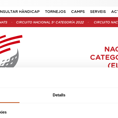
NSULTAR HÀNDICAP
TORNEJOS
CAMPS
SERVEIS
AC
NATS
CIRCUITO NACIONAL 5ª CATEGORÍA 2022
CIRCUITO NACI
NAC
CATEGO
(E
Organitz
Se
NACIONAL 5ª
Data in
Detalls
RÍA 2022
Data
Modal
kies