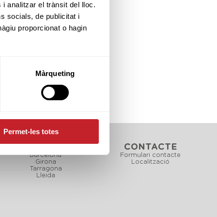
B&G
CAD
INF
 analitzar el trànsit del lloc.
socials, de publicitat i
ALV
BNJ
hàgiu proporcionat o hagin
Màrqueting
Permet-les totes
CAMPS
CONTACTE
Barcelona
Formulari contacte
Girona
Localització
Tarragona
Lleida