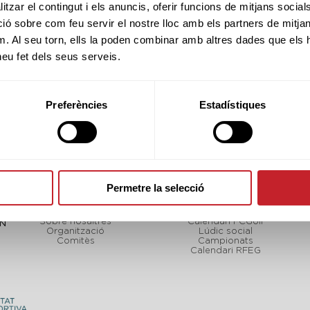
SNR
M-A
MYR
tzar el contingut i els anuncis, oferir funcions de mitjans socials i
 sobre com feu servir el nostre lloc amb els partners de mitjans 
m. Al seu torn, ells la poden combinar amb altres dades que els 
 heu fet dels seus serveis.
Preferències
Estadístiques
Permetre la selecció
FCGOLF
TORNEJOS
Sobre nosaltres
Calendari FCGolf
CN
Organització
Lúdic social
Comitès
Campionats
Calendari RFEG