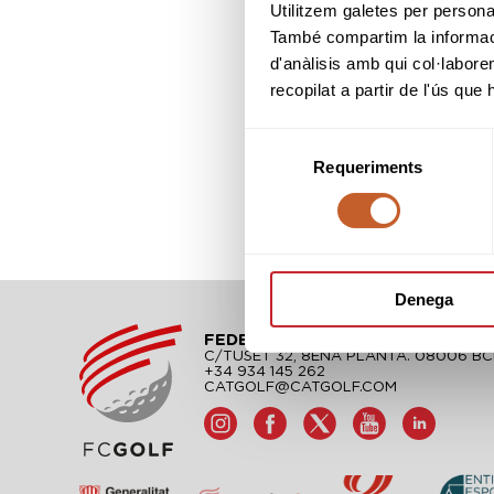
Utilitzem galetes per personali
També compartim la informació
d'anàlisis amb qui col·labore
recopilat a partir de l'ús que
Selecció
Requeriments
de
consentiment
Denega
FEDERACIÓ CATALANA DE GOLF
C/TUSET 32, 8ÈNA PLANTA. 08006 B
+34 934 145 262
CATGOLF@CATGOLF.COM