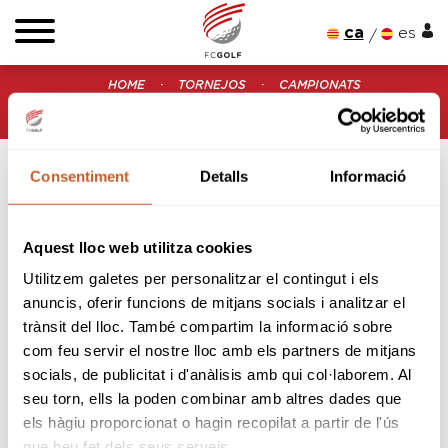
ca
es
HOME
TORNEJOS
CAMPIONATS
CIRCUITO NACIONAL 5ª CATEGORÍA 2022
CIRCUITO NACIONAL 5ª CATEGORÍA 2022 (LA ROCA)
Consentiment
Detalls
Informació
Aquest lloc web utilitza cookies
Utilitzem galetes per personalitzar el contingut i els
anuncis, oferir funcions de mitjans socials i analitzar el
CIRCUITO NACIONAL 5ª CATEGORÍA 2022
trànsit del lloc. També compartim la informació sobre
com feu servir el nostre lloc amb els partners de mitjans
CIRCUITO NACIONAL 5ª
socials, de publicitat i d'anàlisis amb qui col·laborem. Al
CATEGORÍA 2022 (LA
seu torn, ells la poden combinar amb altres dades que
ROCA)
els hàgiu proporcionat o hagin recopilat a partir de l'ús
que heu fet dels seus serveis.