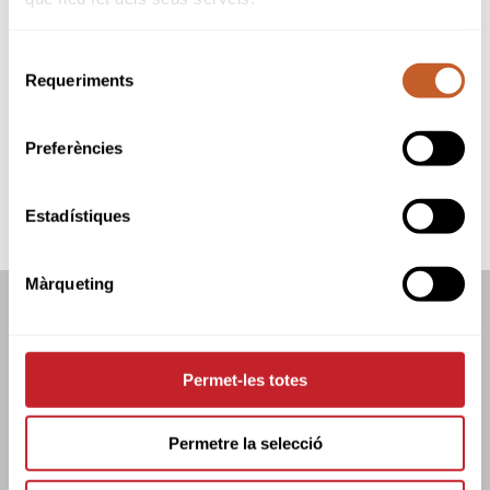
Organitzador:
Federació Catalana de Golf
Seu:
La Roca Golf
Selecció
Data inici:
27-08-2022
Requeriments
Data fi:
27-08-2022
de
Modalitat:
Stableford
consentiment
Tipus:
Obert
Preferències
SNR
M-A
MYR
B&G
CAD
INF
ALV
BNJ
Estadístiques
Màrqueting
FEDERACIÓ CATALANA DE GOLF
C/TUSET 32, 8ÈNA PLANTA. 08006 BCN
+34 934 145 262
Permet-les totes
CATGOLF@CATGOLF.COM
Permetre la selecció