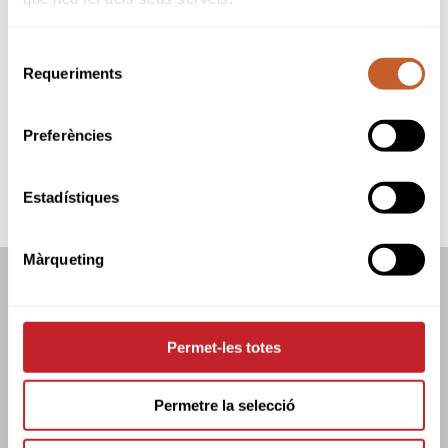
Organitzador:
Federació Catalana de Golf
Seu:
Ugolf Aravell Andorra
Selecció
Data inici:
05-08-2023
Requeriments
Data fi:
05-08-2023
de
Modalitat:
Stroke Play
consentiment
Tipus:
Obert
Preferències
SNR
M-A
MYR
B&G
CAD
INF
ALV
BNJ
Estadístiques
Màrqueting
FEDERACIÓ CATALANA DE GOLF
C/TUSET 32, 8ÈNA PLANTA. 08006 BCN
+34 934 145 262
Permet-les totes
CATGOLF@CATGOLF.COM
Permetre la selecció