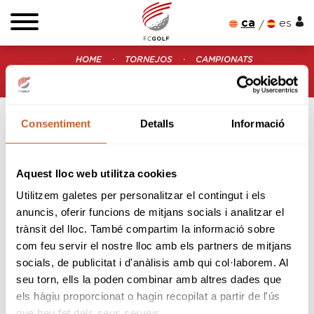
ca
es
HOME
TORNEJOS
CAMPIONATS
CIRCUIT NACIONAL 5ª CATEGORÍA 2023
CIRCUITO NACIONAL 5ª CATEGORÍA 2023 (ARAVELL)
Consentiment
Detalls
Informació
Aquest lloc web utilitza cookies
Utilitzem galetes per personalitzar el contingut i els
anuncis, oferir funcions de mitjans socials i analitzar el
CIRCUIT NACIONAL 5ª CATEGORÍA 2023
trànsit del lloc. També compartim la informació sobre
com feu servir el nostre lloc amb els partners de mitjans
CIRCUITO NACIONAL 5ª
socials, de publicitat i d'anàlisis amb qui col·laborem. Al
CATEGORÍA 2023
seu torn, ells la poden combinar amb altres dades que
(ARAVELL)
els hàgiu proporcionat o hagin recopilat a partir de l'ús
que heu fet dels seus serveis.