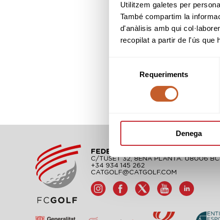
Utilitzem galetes per personali
També compartim la informació
d'anàlisis amb qui col·labore
recopilat a partir de l'ús que
Selecció
Requeriments
de
consentiment
Denega
FEDERACIÓ CATALANA DE GOLF
C/TUSET 32, 8ÈNA PLANTA. 08006 B
+34 934 145 262
CATGOLF@CATGOLF.COM