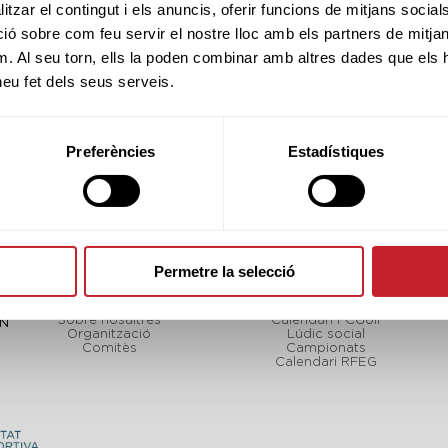
SNR
M-A
MYR
tzar el contingut i els anuncis, oferir funcions de mitjans socials i
 sobre com feu servir el nostre lloc amb els partners de mitjans 
m. Al seu torn, ells la poden combinar amb altres dades que els 
 heu fet dels seus serveis.
Preferències
Estadístiques
Permetre la selecció
FCGOLF
TORNEJOS
Sobre nosaltres
Calendari FCGolf
CN
Organització
Lúdic social
Comitès
Campionats
Calendari RFEG