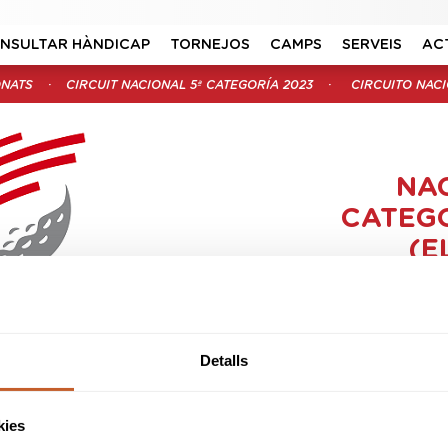
NSULTAR HÀNDICAP
TORNEJOS
CAMPS
SERVEIS
AC
ONATS
CIRCUIT NACIONAL 5ª CATEGORÍA 2023
CIRCUITO NACI
NAC
CATEGO
(E
Organitz
Se
NAL 5ª CATEGORÍA
Data in
Detalls
023
Data
Modali
kies