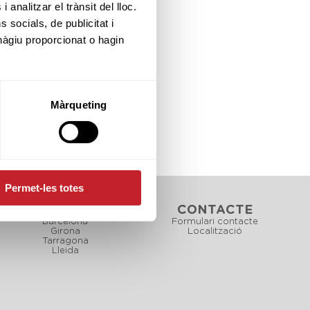
B&G
CAD
INF
 analitzar el trànsit del lloc.
socials, de publicitat i
ALV
BNJ
hàgiu proporcionat o hagin
Màrqueting
Permet-les totes
CAMPS
CONTACTE
Barcelona
Formulari contacte
Girona
Localització
Tarragona
Lleida