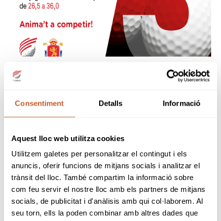
Consentiment
Detalls
Informació
Aquest lloc web utilitza cookies
L'edició del
Circuit Nacional 5a Categoria
2023
ja es en marxa amb un total de
Utilitzem galetes per personalitzar el contingut i els
15 PROVES
!
anuncis, oferir funcions de mitjans socials i analitzar el
trànsit del lloc. També compartim la informació sobre
CONSULTA EL CALENDARI AQUÍ!
com feu servir el nostre lloc amb els partners de mitjans
Circuit orientat a tots els jugadors de 5a
socials, de publicitat i d'anàlisis amb qui col·laborem. Al
categoria amb handicaps compresos entre
seu torn, ells la poden combinar amb altres dades que
26,5
i
36,0