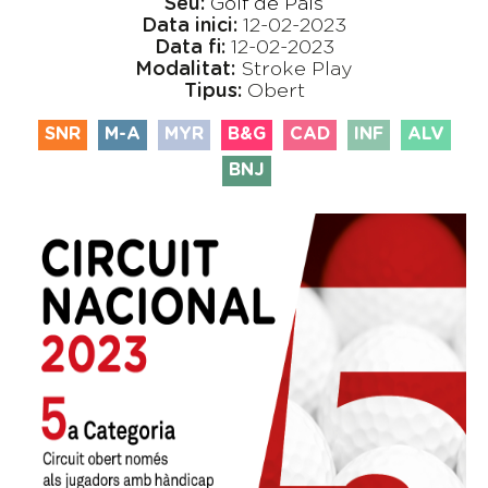
Seu:
Golf de Pals
Data inici:
12-02-2023
Data fi:
12-02-2023
Modalitat:
Stroke Play
Tipus:
Obert
SNR
M-A
MYR
B&G
CAD
INF
ALV
BNJ