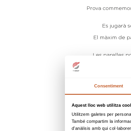
Prova commemorat
Es jugarà 
El màxim de pa
Les parelles po
Si aquestes estan
Un pare/mare/
Consentiment
Aquest lloc web utilitza coo
H
Utilitzem galetes per personali
També compartim la informació
Un cop rebudes le
d'anàlisis amb qui col·labore