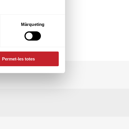
de handicap per
elebrar el 50
de la promoció del
amb la següent
Màrqueting
 l'assignació dels
 primer reglament
cripció fins demà
Permet-les totes