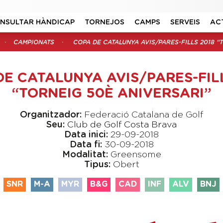
NSULTAR HÀNDICAP
TORNEJOS
CAMPS
SERVEIS
AC
CAMPIONATS
COPA DE CATALUNYA AVIS/PARES-FILLS 2018 “
DE CATALUNYA AVIS/PARES-FILL
“TORNEIG 50È ANIVERSARI”
Organitzador:
Federació Catalana de Golf
Seu:
Club de Golf Costa Brava
Data inici:
29-09-2018
Data fi:
30-09-2018
Modalitat:
Greensome
Tipus:
Obert
SNR
M-A
MYR
B&G
CAD
INF
ALV
BNJ