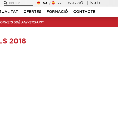
ca
es
registra't
log in
TUALITAT
OFERTES
FORMACIÓ
CONTACTE
TORNEIG 50È ANIVERSARI”
S 2018