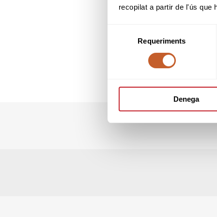
ressò la FCG d
recopilat a partir de l'ús que
categoria es
aniversari d'aque
nostre esport
Selecció
Requeriments
de
- "Es poden inscr
consentiment
punts correspone
del torneig per a
Amb motiu d'aque
dimecres 26 de s
Denega