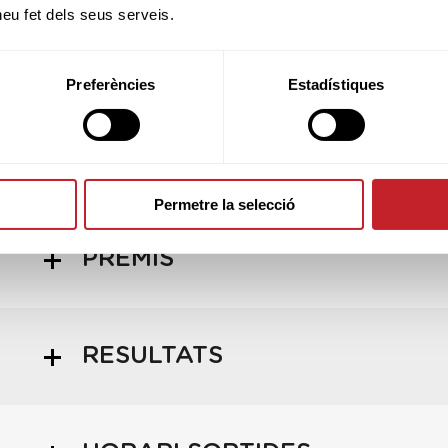
e sol·licituds que no complien el requisit mínim 
 heu fet dels seus serveis.
tablert en un inici, s'ha decidit, en nom de poder c
sta Federació de manera festiva i amb l'objectiu 
, acceptar a totes les parelles que vulguin jugar 
condició:
Preferències
Estadístiques
iure parelles sense límit de handicap però per a
nts, s'ha de limitar a l'handicap establert en el
 cada categoria"
st canvi d'última hora s'estén el termini d'ins
etembre a les 14 hores.
Permetre la selecció
PREMIS
RESULTATS