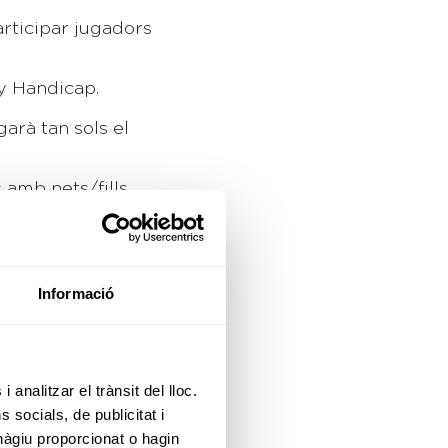
rticipar jugadors
y Handicap.
arà tan sols el
 amb nets/fills.
òriament, la resta
 sempre que el
Informació
s!
 analitzar el trànsit del lloc.
socials, de publicitat i
es-Fills i fent-se
hàgiu proporcionat o hagin