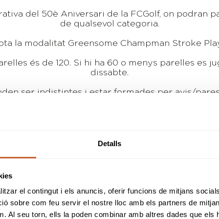
iva del 50è Aniversari de la FCGolf, on podran pa
de qualsevol categoria.
sota la modalitat Greensome Champman Stroke Pla
relles és de 120. Si hi ha 60 o menys parelles es jug
dissabte.
den ser indistintes i estar formades per avis/pares
 formades amb un benjamí, jugaran 9 forats obligat
faran 18 forats.
avi/àvia podrà participar amb 2 menors diferents
torneig es jugui en dos dies, un dia amb cadascun.
Detalls
Les inscripcions ja són obertes!
kies
i teniu temps fins al 25 de setembre per inscriure-u
tzar el contingut i els anuncis, oferir funcions de mitjans socials i
NOTA:
 sobre com feu servir el nostre lloc amb els partners de mitjans 
s inscripcions de la 1º Copa de Catalunya Avis-Par
m. Al seu torn, ells la poden combinar amb altres dades que els 