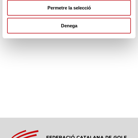
PARTNERS
Permetre la selecció
Denega
FEDERACIÓ CATALANA DE GOLF