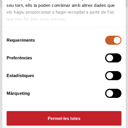
seu torn, ells la poden combinar amb altres dades que
els hàgiu proporcionat o hagin recopilat a partir de l'ús
que heu fet dels seus serveis.
SPONSORS
Selecció
Requeriments
de
consentiment
Preferències
Estadístiques
Màrqueting
Permet-les totes