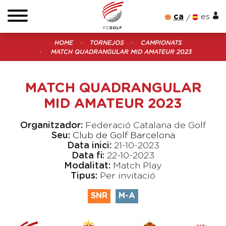
ca
es
HOME
TORNEJOS
CAMPIONATS
MATCH QUADRANGULAR MID AMATEUR 2023
MATCH QUADRANGULAR
MID AMATEUR 2023
Organitzador:
Federació Catalana de Golf
Seu:
Club de Golf Barcelona
Data inici:
21-10-2023
Data fi:
22-10-2023
Modalitat:
Match Play
Tipus:
Per invitació
SNR
M-A