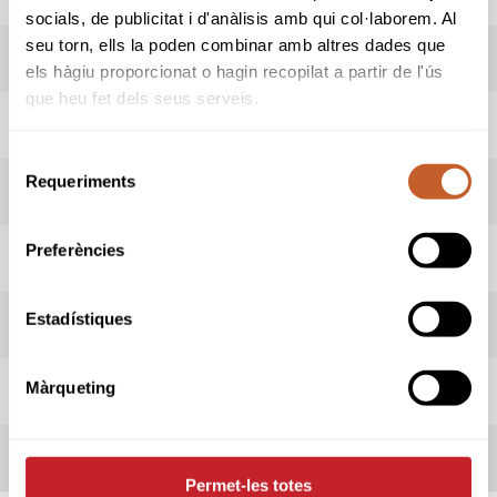
socials, de publicitat i d'anàlisis amb qui col·laborem. Al
seu torn, ells la poden combinar amb altres dades que
RESULTATS
els hàgiu proporcionat o hagin recopilat a partir de l'ús
que heu fet dels seus serveis.
HORARI SORTIDES
Selecció
Requeriments
de
ADMESOS/ES
consentiment
Preferències
INFORMACIÓ PROVA
Estadístiques
INFORMACIÓ CLUB
Màrqueting
REGLAMENT
INSCRITS
Permet-les totes