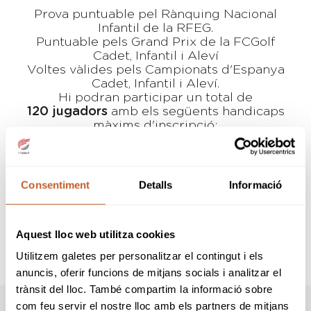
Prova puntuable pel Rànquing Nacional
Infantil de la RFEG.
Puntuable pels Grand Prix de la FCGolf
Cadet, Infantil i Aleví
Voltes vàlides pels Campionats d'Espanya
Cadet, Infantil i Aleví.
Hi podran participar un total de
120 jugadors
amb els següents handicaps
màxims d'inscripció:
Cadets i Infantils
18,4 Jugaran al
recorregut LAKES
Alevins
36,0 Jugaran al
Consentiment
Detalls
Informació
recorregut HILLS
Entrega de premis
Aquest lloc web utilitza cookies
Al finalitzar la segona jornada (diumenge) es
realitzarà el repartiment de premis a les
Utilitzem galetes per personalitzar el contingut i els
instalacions del Club.
anuncis, oferir funcions de mitjans socials i analitzar el
trànsit del lloc. També compartim la informació sobre
com feu servir el nostre lloc amb els partners de mitjans
PREMIS