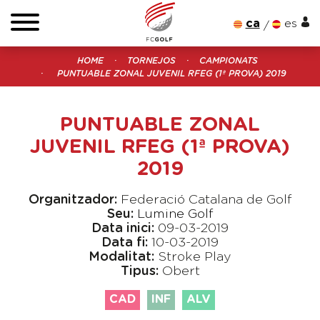
ca
es
HOME
TORNEJOS
CAMPIONATS
PUNTUABLE ZONAL JUVENIL RFEG (1ª PROVA) 2019
PUNTUABLE ZONAL
JUVENIL RFEG (1ª PROVA)
2019
Organitzador:
Federació Catalana de Golf
Seu:
Lumine Golf
Data inici:
09-03-2019
Data fi:
10-03-2019
Modalitat:
Stroke Play
Tipus:
Obert
CAD
INF
ALV