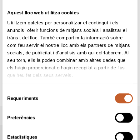
Infantil de la RFEG.
Puntuable per als Grand Prix de la FCG Cadet
Aquest lloc web utilitza cookies
i Infantil.
Voltes vàlides per als Campionats d'Espanya
Utilitzem galetes per personalitzar el contingut i els
Cadet, Infantil i Aleví.
anuncis, oferir funcions de mitjans socials i analitzar el
Hi podran participar un total
trànsit del lloc. També compartim la informació sobre
de
120
jugadors
amb els següents handicaps
com feu servir el nostre lloc amb els partners de mitjans
màxims d'inscripció:
socials, de publicitat i d'anàlisis amb qui col·laborem. Al
Cadets - 20,4
Infantils - 26,4
seu torn, ells la poden combinar amb altres dades que
Alevins - 30,4
els hàgiu proporcionat o hagin recopilat a partir de l'ús
Més informació al reglament en
que heu fet dels seus serveis.
Descàrregues.
Selecció
Requeriments
de
consentiment
PREMIS
Preferències
RESULTATS
Estadístiques