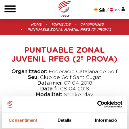
ca
es
HOME
TORNEJOS
CAMPIONATS
PUNTUABLE ZONAL JUVENIL RFEG (2ª PROVA)
PUNTUABLE ZONAL
JUVENIL RFEG (2ª PROVA)
Organitzador:
Federació Catalana de Golf
Seu:
Club de Golf Sant Cugat
Data inici:
07-04-2018
Data fi:
08-04-2018
Modalitat:
Stroke Play
Tipus:
Obert
B&G
Consentiment
Detalls
Informació
Prova puntuable per al Rànquing Nacional