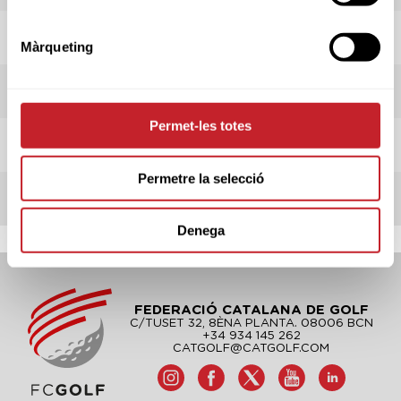
HORARI SORTIDES
Màrqueting
ADMESOS/ES
Permet-les totes
INFORMACIÓ CLUB
Permetre la selecció
REGLAMENT
Denega
FEDERACIÓ CATALANA DE GOLF
C/TUSET 32, 8ÈNA PLANTA. 08006 BCN
+34 934 145 262
CATGOLF@CATGOLF.COM