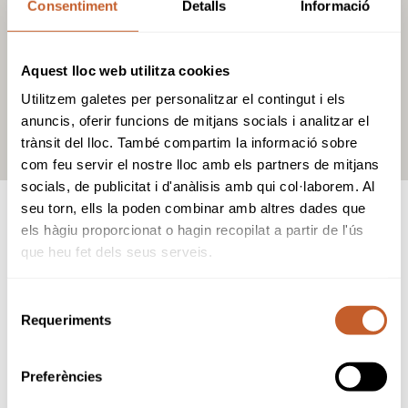
Consentiment
Detalls
Informació
Aquest lloc web utilitza cookies
Utilitzem galetes per personalitzar el contingut i els
anuncis, oferir funcions de mitjans socials i analitzar el
trànsit del lloc. També compartim la informació sobre
com feu servir el nostre lloc amb els partners de mitjans
socials, de publicitat i d'anàlisis amb qui col·laborem. Al
seu torn, ells la poden combinar amb altres dades que
els hàgiu proporcionat o hagin recopilat a partir de l'ús
que heu fet dels seus serveis.
JUGAR A GAUDÍ REUS
Selecció
GOLF CLUB
Requeriments
de
consentiment
Oferta GF
Preferències