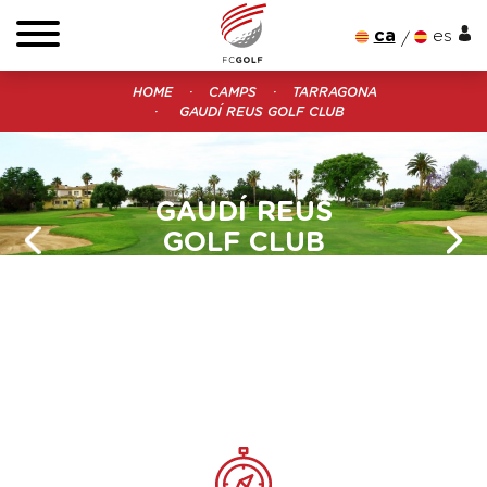
ca
es
HOME
CAMPS
TARRAGONA
GAUDÍ REUS GOLF CLUB
GAUDÍ REUS
GOLF CLUB
GOLF A TARRAGONA