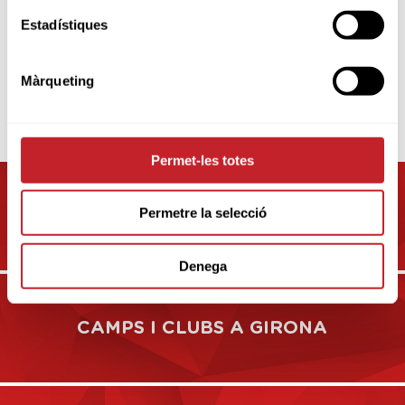
veure oferta
Estadístiques
Màrqueting
ALTRES CAMPS
Permet-les totes
CAMPS I CLUBS A
Permetre la selecció
BARCELONA
Denega
CAMPS I CLUBS A GIRONA